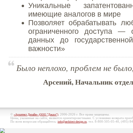
Уникальные запатентов
имеющие аналогов в мире
Позволяет обрабатывать л
ограниченного доступа — 
данных до государственно
важности»
Было неплохо, проблем не было,
Арсений, Начальник отдел
©
, 2006-2026 г. Все права защищены.
«Архитект Дизайн» (ООО "Джазл")
Цены, указанные на сайте, являются ориентировочными. С условиями возврата при
По всем вопросам обращайтесь:
, тел. 8-800-505-05-40, (495)
84
info@architect-design.ru