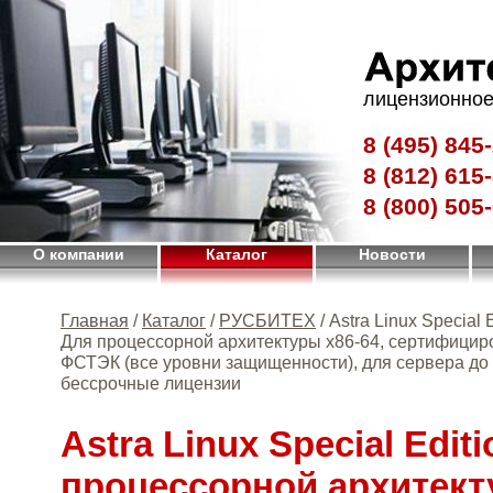
лицензионное
8 (495)
845-
8 (812)
615-
8 (800)
505-
О компании
Каталог
Новости
Главная
/
Каталог
/
РУСБИТЕХ
/ Astra Linux Special E
Для процессорной архитектуры х86-64, сертифици
ФСТЭК (все уровни защищенности), для сервера до 
бессрочные лицензии
Astra Linux Special Edit
процессорной архитект