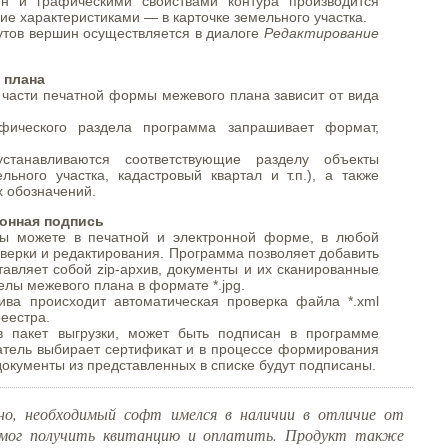
н и графическими свойствами контура производится
ние характеристиками — в карточке земельного участка.
утов вершин осуществляется в диалоге
Редактирование
 плана
 части печатной формы межевого плана зависит от вида
фического раздела программа запрашивает формат,
танавливаются соответствующие разделу объекты
льного участка, кадастровый квартал и т.п.), а также
х обозначений.
онная подпись
ы можете в печатной и электронной форме, в любой
верки и редактирования. Программа позволяет добавить
ставляет собой zip-архив, документы и их сканированные
елы межевого плана в формате *.jpg.
ва происходит автоматическая проверка файла *.xml
реестра.
в пакет выгрузки, может быть подписан в программе
атель выбирает сертификат и в процессе формирования
 документы из представленных в списке будут подписаны.
но, необходимый софт имелся в наличии в отличие от
 смог получить квитанцию и оплатить. Продукт также