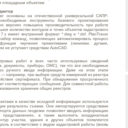
им площадным объектам.
дактор
cer основаны на отечественной универсальной САПР-
необходимые инструменты базового проектирования
их версиях повышена производительность при работе
ое количество контуров и точек объектов кадастрового
7.х имеет внутренний формат *.dwg и *.dxf. PlanTracer
набор команд, позволяющих автоматизировать процесс
функции черчения примитивами (линиями, дугами,
чем не уступают средствам AutoCAD.
тровых работ и всех часто используемых сведений
а, документы, приборы, ОМС), так что все необходимые
ез ручного ввода информации. Даже на этом этапе
 — например, при выборе средств измерений из реестра
ействия сертификата. При обнаружении просроченного
чит соответствующее сообщение. Для совместной работы
изованное хранение общих реестров.
ектами в качестве исходной информации используются
щие результаты съемки. Они импортируются средствами
порта данных геодезии позволяет вводить информацию
 представлениях, а также выполнять координатные
нтур участка, здания и других объектов появляется
 роль в соответствии с видом кадастровой работы (вновь