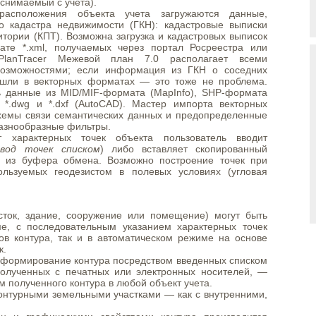
снимаемый с учета).
расположения объекта учета загружаются данные,
о кадастра недвижимости (ГКН): кадастровые выписки
итории (КПТ). Возможна загрузка и кадастровых выписок
ате *.xml, получаемых через портал Росреестра или
 PlanTracer Межевой план 7.0 располагает всеми
озможностями; если информация из ГКН о соседних
ришли в векторных форматах — это тоже не проблема.
ь данные из MID/MIF-формата (MapInfo), SHP-формата
 *.dwg и *.dxf (AutoCAD). Мастер импорта векторных
хемы связи семантических данных и предопределенные
разнообразные фильтры.
 характерных точек объекта пользователь вводит
вод точек списком
) либо вставляет скопированный
и из буфера обмена. Возможно построение точек при
льзуемых геодезистом в полевых условиях (угловая
сток, здание, сооружение или помещение) могут быть
е, с последовательным указанием характерных точек
в контура, так и в автоматическом режиме на основе
к.
 формирование контура посредством введенных списком
полученных с печатных или электронных носителей, —
полученного контура в любой объект учета.
онтурными земельными участками — как с внутренними,