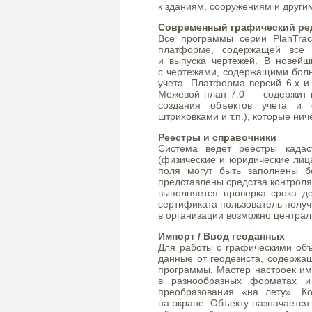
к зданиям, сооружениям и друг
Современный графический ре
Все программы серии PlanTra
платформе, содержащей все 
и выпуска чертежей. В новейш
с чертежами, содержащими больш
учета. Платформа версий 6.х и 
Межевой план 7.0 — содержит 
создания объектов учета и 
штриховками и т.п.), которые ни
Реестры и справочники
Система ведет реестры кадас
(физические и юридические лиц
поля могут быть заполнены б
представлены средства контроля
выполняется проверка срока д
сертификата пользователь полу
в организации возможно централ
Импорт / Ввод геоданных
Для работы с графическими объ
данные от геодезиста, содержа
программы. Мастер настроек им
в разнообразных форматах и
преобразования «на лету». Ко
на экране. Объекту назначается