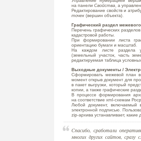
Управление нумерацией верши
на панели
Свойства
, а управле
Редактирование свойств и атриб
точек
(вершин объекта).
Графический раздел межевого
Перечень графических разделов
кадастровой работы.
При формировании листа гра
ориентацию бумаги и масштаб.
На каждом листе раздела ус
(земельный участок, часть земе
редактируемая таблица условны
Выходные документы / Электр
Сформировать межевой план в
момент открыв документ для про
в пакет выгрузки, который пред
копии, а также графические разд
В процессе формирования архи
на соответствие xml-схемам Рос
Любой документ, включаемый 
электронной подписью. Пользов
zip-архива устанавливает, какие
Спасибо, сработали оператив
многих других сайтов, сразу