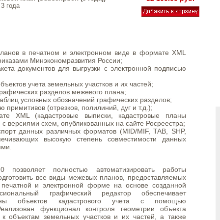
 3 года
ланов в печатном и электронном виде в формате XML
приказами Минэкономразвития России;
кета документов для выгрузки с электронной подписью
бъектов учета земельных участков и их частей;
графических разделов межевого плана;
таблиц условных обозначений графических разделов;
примитивов (отрезков, полилиний, дуг и т.д.);
те XML (кадастровые выписки, кадастровые планы
и с версиями схем, опубликованных на сайте Росреестра;
спорт данных различных форматов (MID/MIF, TAB, SHP,
печивающих высокую степень совместимости данных
ями.
0 позволяет полностью автоматизировать работы
подготовить все виды межевых планов, предоставляемых
в печатной и электронной форме на основе созданной
сиональный графический редактор обеспечивает
ланы объектов кадастрового учета с помощью
Реализован функционал контроля геометрии объекта
 к объектам земельных участков и их частей, а также