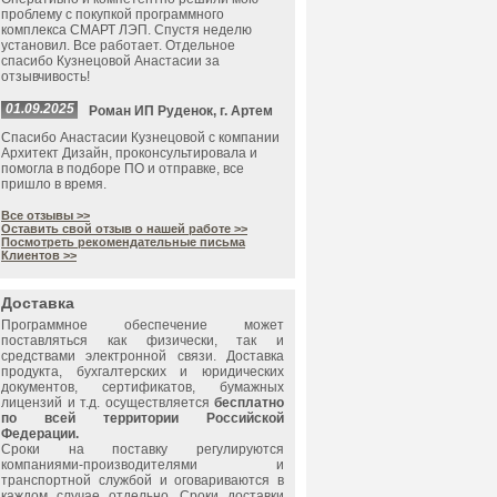
проблему с покупкой программного
комплекса СМАРТ ЛЭП. Спустя неделю
установил. Все работает. Отдельное
спасибо Кузнецовой Анастасии за
отзывчивость!
01.09.2025
Роман ИП Руденок, г. Артем
Спасибо Анастасии Кузнецовой с компании
Архитект Дизайн, проконсультировала и
помогла в подборе ПО и отправке, все
пришло в время.
Все отзывы >>
Оставить свой отзыв о нашей работе >>
Посмотреть рекомендательные письма
Клиентов >>
Доставка
Программное обеспечение может
поставляться как физически, так и
средствами электронной связи. Доставка
продукта, бухгалтерских и юридических
документов, сертификатов, бумажных
лицензий и т.д. осуществляется
бесплатно
по всей территории Российской
Федерации.
Сроки на поставку регулируются
компаниями-производителями и
транспортной службой и оговариваются в
каждом случае отдельно. Сроки доставки