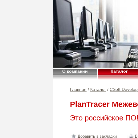
О компании
Каталог
Главная
/
Каталог
/
CSoft Develo
PlanTracer Межев
Это российское ПО
Добавить в закладки
В