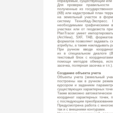
образуемый, существующий или 
Для проверки правильности 
полученные из государственног
(КВ) или кадастровый план терр
на земельный участок в форм
систему ТехноКад-Экспресс.
необходимыми графическими в
участках или от геодезиста п
PlanTracer умеет импортироват
(ArcView), SXF, TAB, форматов
форматов позволяет задавать с
атрибуты, а также накладывать 
При ручном вводе координат
их в специальном диалоге (
В
текстовый блок с координатам
помощи методов обмера, испо
засечка, полярная засечка и т.п.).
Создание объекта учета
Объекты учета (земельный уча
построены как в ручном режим
курсором и заданием параметро
существующих характерных точе
Также возможно автоматическое
координат характерных точек, 
с последующим преобразованием 
Предусмотрена работа с многок
так и с внешними контурами.