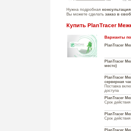
Нужна подробная
консультация
Вы можете сделать
заказ в сво
Купить PlanTracer Меж
Варианты по
PlanTracer Ме
PlanTracer Ме
место)
PlanTracer Ме
серверная час
Поставка вклю
доступа
PlanTracer Меж
Срок действия
PlanTracer Ме
Срок действия
PlanTracer Ме