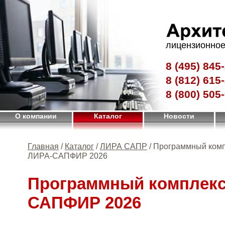
лицензионное
8 (495)
845-
8 (812)
615-
8 (800)
505-
О компании
Каталог
Новости
Главная
/
Каталог
/
ЛИРА САПР
/ Программный ком
ЛИРА-САПФИР 2026
Программный комплекс
САПФИР 2026