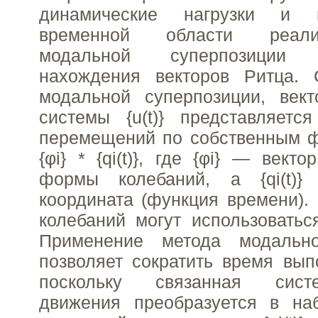
динамические нагрузки и 
временной области реал
модальной суперпозиции
нахождения векторов Ритца. 
модальной суперпозиции, век
системы {u(t)} представляет
перемещений по собственным фо
{φi} * {qi(t)}, где {φi} — векто
формы колебаний, а {qi(t)
координата (функция времени).
колебаний могут использоватьс
Применение метода модально
позволяет сократить время вып
поскольку связанная сист
движения преобразуется в на