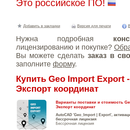
Это российское ПО!
Добавить в закладки
Версия для печати
В
Нужна подробная
конс
лицензированию и покупке?
Обр
Вы можете сделать
заказ в св
заполните
форму
.
Купить Geo Import Export 
Экспорт координат
Варианты поставки и стоимость Geo
Экспорт координат
AutoCAD 'Geo_Import | Export', актива
бессрочная лицензия
Бессрочная лицензия