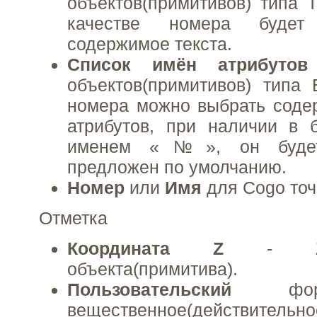
объектов(примитивов) типа Т
качестве номера будет 
содержимое текста.
Список имён атрибуто
объектов(примитивов) типа 
номера можно выбрать соде
атрибутов, при наличии в 
именем «№», он будет 
предложен по умолчанию.
Номер
или
Имя
для Cogo точе
Отметка
Координата Z
- Z к
объекта(примитива).
Пользовательский
фо
вещественное(действительное