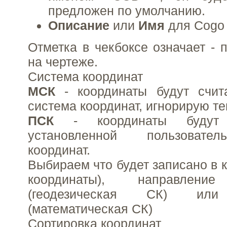
предложен по умолчанию.
Описание
или
Имя
для Cogo т
Отметка в чекбоксе означает - 
на чертеже.
Система координат
МСК
- координаты будут счит
система координат, игнорирую т
ПСК
- координаты будут
установленной пользовате
координат.
Выбираем что будет записано в 
координаты), направле
(геодезическая СК) и
(математическая СК)
Сортировка координат