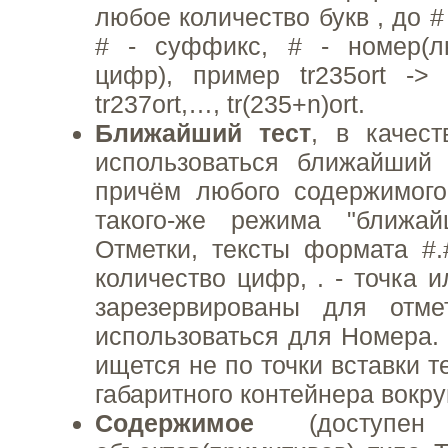
любое количество букв , до #
# - суффикс, # - номер(л
цифр), пример tr235ort -> tr
tr237ort,…, tr(235+n)ort.
Ближайший тест
, в качес
использоваться ближайший 
причём любого содержимого
такого-же режима "ближа
Отметки, тексты формата #.
количество цифр, . - точка и
зарезервированы для отм
использоваться для Номера.
ищется не по точки вставки т
габаритного контейнера вокру
Содержимое
(доступен