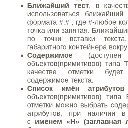
Ближайший тест
, в качест
использоваться ближайший 
формата #.# , где #-любое ко
точка или запятая. Ближайши
по точки вставки текст
габаритного контейнера вокру
Содержимое
(доступе
объектов(примитивов) типа Т
качестве отметки будет 
содержимое текста.
Список имён атрибуто
объектов(примитивов) типа 
отметки можно выбрать соде
атрибутов, при наличии в
с
именем «H» (заглавная л