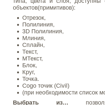
типа, цвета и слоя, доступны
объектов(примитивов):
Отрезок,
Полилиния,
3D Полилиния,
Млиния,
Сплайн,
Текст,
МТекст,
Блок,
Круг,
Точка.
Cogo точик (Civil)
(при необходимости список м
Выбрать из…
позволя