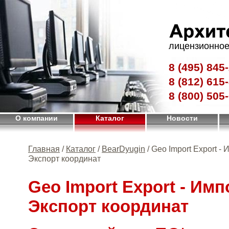
лицензионное
8 (495)
845-
8 (812)
615-
8 (800)
505-
О компании
Каталог
Новости
Главная
/
Каталог
/
BearDyugin
/ Geo Import Export - 
Экспорт координат
Geo Import Export - Имп
Экспорт координат