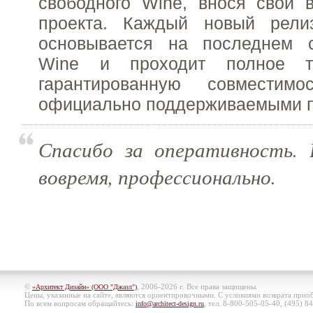
свободного Wine, внося свой 
проекта. Каждый новый рели
основывается на последнем 
Wine и проходит полное т
гарантированную совмести
официально поддерживаемыми 
Спасибо за оперативность. 
вовремя, профессионально.
©
, 2006-2026 г. Все права защищены.
«Архитект Дизайн» (ООО "Джазл")
Цены, указанные на сайте, являются ориентировочными. С условиями возврата при
По всем вопросам обращайтесь:
, тел. 8-800-505-05-40, (495)
84
info@architect-design.ru