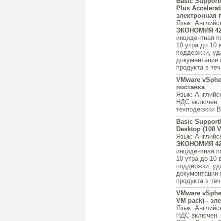
Basic Support
Plus Accelerati
электронная 
Язык
: Английс
ЭКОНОМИЯ 4
инцидентная п
10 утра до 10 
поддержки, уд
документации 
продукта в теч
VMware vSpher
поставка
Язык
: Английс
НДС включен.
техподержки Ba
Basic Support
Desktop (100 
Язык
: Английс
ЭКОНОМИЯ 4
инцидентная п
10 утра до 10 
поддержки, уд
документации 
продукта в теч
VMware vSpher
VM pack) - эл
Язык
: Английс
НДС включен.