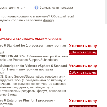
ерсия для печати
Возможности продукта
по лицензированию и покупке?
Обращайтесь!
бодной форме
- заполните
форму
.
e
ставки и стоимость VMware vSphere
e 6 Standard for 1 processor - электронная
Уточнить цену
кий
ЭКОНОМИЯ 36%
. Обязательное приобретение
sic или Production Support/Subscription
/Subscription for VMware vSphere 6 Standard
Уточнить цену
r for 1 year - электронная поставка
кий
2%
. Basic Support/Subscription: телефонная и
оддержка 12x5 (с понедельника по пятницу, с
вечера), неограниченное количество запросов
аленная поддержка, онлайн-доступ к
и техническим ресурсам, форум, обновления
ение 1 года.
 6 Enterprise Plus for 1 processor -
Уточнить цену
поставка