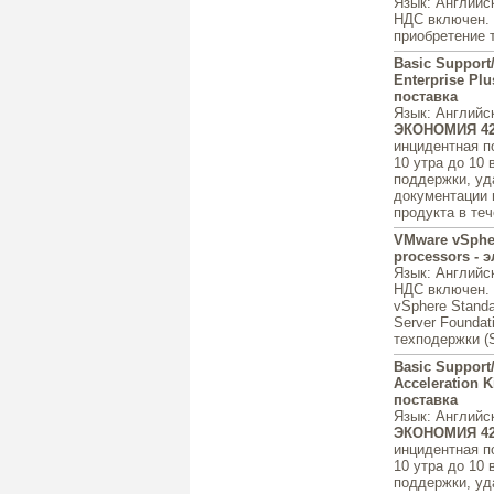
Язык
: Английс
НДС включен.
приобретение т
Basic Support
Enterprise Plu
поставка
Язык
: Английс
ЭКОНОМИЯ 4
инцидентная п
10 утра до 10 
поддержки, уд
документации 
продукта в теч
VMware vSphere
processors - 
Язык
: Английс
НДС включен.
vSphere Standa
Server Foundat
техподержки (S
Basic Support
Acceleration K
поставка
Язык
: Английс
ЭКОНОМИЯ 4
инцидентная п
10 утра до 10 
поддержки, уд