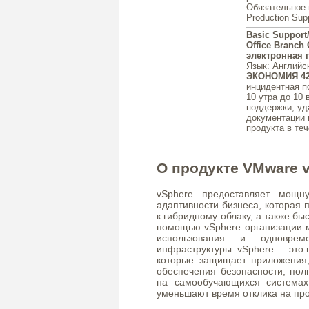
Обязательное 
Production Supp
Basic Support
Office Branch 
электронная 
Язык
: Английс
ЭКОНОМИЯ 4
инцидентная п
10 утра до 10 
поддержки, уд
документации 
продукта в теч
О продукте VMware 
vSphere предоставляет мощн
адаптивности бизнеса, которая
к гибридному облаку, а также б
помощью vSphere организации м
использования и одновреме
инфраструктуры. vSphere — это
которые защищает приложения,
обеспечения безопасности, пол
на самообучающихся системах
уменьшают время отклика на пр