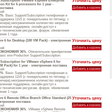
/Subscription VMware vSphere Enterprise
Уточнить цену
on Kit for 6 processors for 1 year -
поставка
кий
2%
. Basic Support/Subscription:телефонная и
оддержка 12x5 (с понедельника по пятницу, с
вечера),неограниченное количество запросов
аленная поддержка, онлайн-доступ к
и техническим ресурсам, форум, обновления
ение 1 года.
e 6 for Desktop (100 VM Pack) - электронная
Уточнить цену
кий
ЭКОНОМИЯ 36%
. Обязательное приобретение
sic или Production Support/Subscription.
/Subscription for VMware vSphere 6 for
Уточнить цену
VM Pack) for 1 year - электронная поставка
кий
2%
. Basic Support/Subscription:телефонная и
оддержка 12x5 (с понедельника по пятницу, с
вечера),неограниченное количество запросов
аленная поддержка, онлайн-доступ к
и техническим ресурсам, форум, обновления
ение 1 года.
e 6 Remote Office Branch Office Standard (25
Уточнить цену
ектронная поставка
кий
ЭКОНОМИЯ 36%
. VMware vSphere Remote