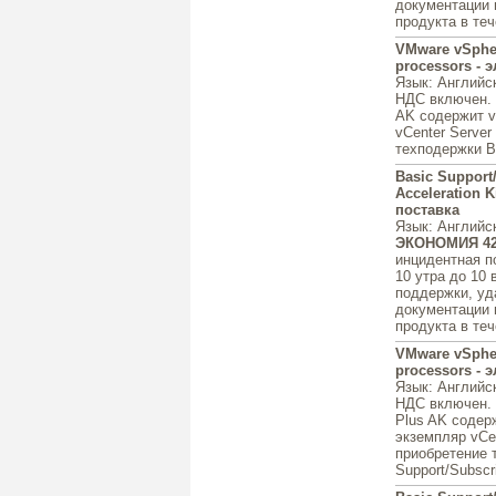
документации 
продукта в теч
VMware vSphere
processors - 
Язык
: Английс
НДС включен.
AK содержит vS
vCenter Server
техподержки Ba
Basic Support
Acceleration K
поставка
Язык
: Английс
ЭКОНОМИЯ 4
инцидентная п
10 утра до 10 
поддержки, уд
документации 
продукта в теч
VMware vSphere
processors - 
Язык
: Английс
НДС включен.
Plus AK содерж
экземпляр vCen
приобретение 
Support/Subscri