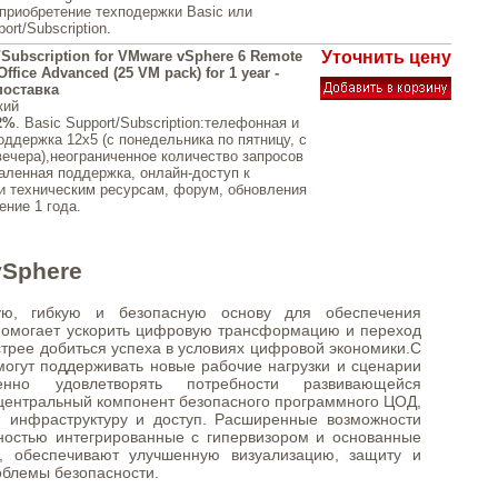
приобретение техподержки Basic или
ort/Subscription.
/Subscription for VMware vSphere 6 Remote
Уточнить цену
Office Advanced (25 VM pack) for 1 year -
поставка
кий
2%
. Basic Support/Subscription:телефонная и
оддержка 12x5 (с понедельника по пятницу, с
вечера),неограниченное количество запросов
аленная поддержка, онлайн-доступ к
и техническим ресурсам, форум, обновления
ение 1 года.
vSphere
ую, гибкую и безопасную основу для обеспечения
 помогает ускорить цифровую трансформацию и переход
ыстрее добиться успеха в условиях цифровой экономики.С
огут поддерживать новые рабочие нагрузки и сценарии
нно удовлетворять потребности развивающейся
 центральный компонент безопасного программного ЦОД,
 инфраструктуру и доступ. Расширенные возможности
ностью интегрированные с гипервизором и основанные
, обеспечивают улучшенную визуализацию, защиту и
облемы безопасности.