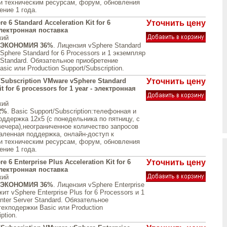
и техническим ресурсам, форум, обновления
ение 1 года.
 6 Standard Acceleration Kit for 6
Уточнить цену
электронная поставка
кий
ЭКОНОМИЯ 36%
. Лицензия vSphere Standard
phere Standard for 6 Processors и 1 экземпляр
 Standard. Обязательное приобретение
sic или Production Support/Subscription.
/Subscription VMware vSphere Standard
Уточнить цену
it for 6 processors for 1 year - электронная
кий
2%
. Basic Support/Subscription:телефонная и
оддержка 12x5 (с понедельника по пятницу, с
вечера),неограниченное количество запросов
аленная поддержка, онлайн-доступ к
и техническим ресурсам, форум, обновления
ение 1 года.
 6 Enterprise Plus Acceleration Kit for 6
Уточнить цену
электронная поставка
кий
ЭКОНОМИЯ 36%
. Лицензия vSphere Enterprise
ит vSphere Enterprise Plus for 6 Processors и 1
ter Server Standard. Обязательное
техподержки Basic или Production
ption.