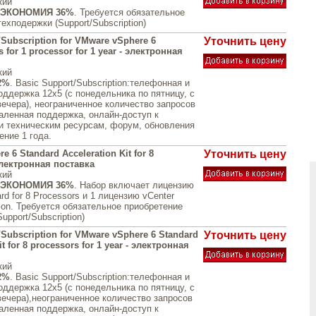
кий
ЭКОНОМИЯ 36%
. Требуется обязательное
ехподержки (Support/Subscription)
/Subscription for VMware vSphere 6
Уточнить цену
s for 1 processor for 1 year - электронная
кий
2%
. Basic Support/Subscription:телефонная и
оддержка 12x5 (с понедельника по пятницу, с
вечера), неограниченное количество запросов
аленная поддержка, онлайн-доступ к
и техническим ресурсам, форум, обновления
ение 1 года.
 6 Standard Acceleration Kit for 8
Уточнить цену
электронная поставка
кий
ЭКОНОМИЯ 36%
. Набор включает лицензию
rd for 8 Processors и 1 лицензию vCenter
ion. Требуется обязательное приобретение
upport/Subscription)
/Subscription for VMware vSphere 6 Standard
Уточнить цену
it for 8 processors for 1 year - электронная
кий
2%
. Basic Support/Subscription:телефонная и
оддержка 12x5 (с понедельника по пятницу, с
вечера),неограниченное количество запросов
аленная поддержка, онлайн-доступ к