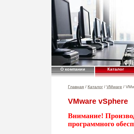
О компании
Каталог
Главная
/
Каталог
/
VMware
/ VMw
VMware vSphere
Внимание! Произво
программного обесп