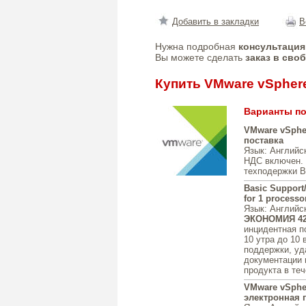
Добавить в закладки
В
Нужна подробная
консультация
Вы можете сделать
заказ в сво
Купить VMware vSpher
Варианты по
VMware vSpher
поставка
Язык
: Английс
НДС включен.
техподержки Ba
Basic Support
for 1 processo
Язык
: Английс
ЭКОНОМИЯ 4
инцидентная п
10 утра до 10 
поддержки, уд
документации 
продукта в теч
VMware vSphere
электронная 