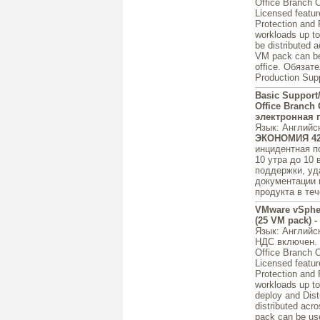
Office Branch 
Licensed featur
Protection and 
workloads up t
be distributed 
VM pack can be 
office. Обяза
Production Supp
Basic Support
Office Branch 
электронная 
Язык
: Английс
ЭКОНОМИЯ 4
инцидентная п
10 утра до 10 
поддержки, уд
документации 
продукта в теч
VMware vSpher
(25 VM pack) 
Язык
: Английс
НДС включен.
Office Branch 
Licensed featur
Protection and 
workloads up to
deploy and Dis
distributed acr
pack can be use