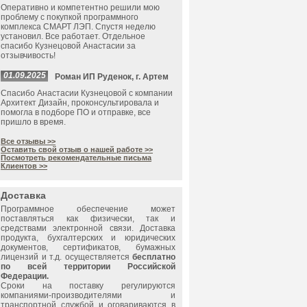
Оперативно и компетентно решили мою
проблему с покупкой программного
комплекса СМАРТ ЛЭП. Спустя неделю
установил. Все работает. Отдельное
спасибо Кузнецовой Анастасии за
отзывчивость!
01.09.2025
Роман ИП Руденок, г. Артем
Спасибо Анастасии Кузнецовой с компании
Архитект Дизайн, проконсультировала и
помогла в подборе ПО и отправке, все
пришло в время.
Все отзывы >>
Оставить свой отзыв о нашей работе >>
Посмотреть рекомендательные письма
Клиентов >>
Доставка
Программное обеспечение может
поставляться как физически, так и
средствами электронной связи. Доставка
продукта, бухгалтерских и юридических
документов, сертификатов, бумажных
лицензий и т.д. осуществляется
бесплатно
по всей территории Российской
Федерации.
Сроки на поставку регулируются
компаниями-производителями и
транспортной службой и оговариваются в