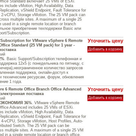
Office Standard включает 25 VMs of ESXi.
es include vMotion, High Availability, Data
Replication, vShield Endpoint, Fault Tolerance for
o 2-vCPU, Storage vMotion. The 25 VM pack can
across multiple sites. A maximum of a single 25
used in a single remote location or branch
тельное приобретение техподержки Basic или
ort/Subscription.
/Subscription for VMware vSphere 6 Remote
Уточнить цену
Office Standard (25 VM pack) for 1 year -
поставка
кий
2%
. Basic Support/Subscription:телефонная и
оддержка 12x5 (с понедельника по пятницу, с
вечера),неограниченное количество запросов
аленная поддержка, онлайн-доступ к
и техническим ресурсам, форум, обновления
ение 1 года.
e 6 Remote Office Branch Office Advanced
Уточнить цену
- электронная поставка
кий
ЭКОНОМИЯ 36%
. VMware vSphere Remote
Office Advanced includes 25 VMs of ESXi.
es include vMotion, High Availability, Data
Replication, vShield Endpoint, Fault Tolerance for
 4-vCPU, Storage vMotion, Host Profiles, Auto-
tributed Switch. The 25 VM pack can be
oss multiple sites. A maximum of a single 25 VM
d in a single remote location or branch office.