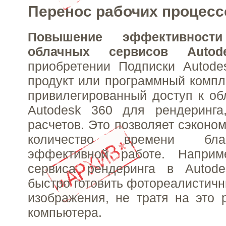
Перенос рабочих процесс
Повышение эффективнос
облачных сервисов Autod
приобретении Подписки Autode
продукт или программный компл
привилегированный доступ к о
Autodesk 360 для рендеринга
расчетов. Это позволяет сэконо
количество времени бла
эффективной работе. Напри
сервиса рендеринга в Autod
быстро готовить фотореалистич
изображения, не тратя на это 
компьютера.