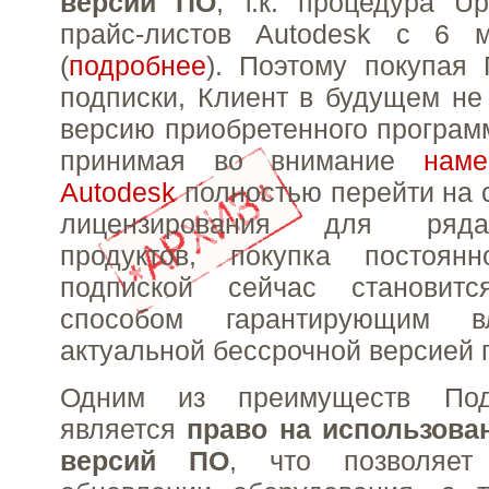
версий ПО
, т.к. процедура U
прайс-листов Autodesk с 6 
(
подробнее
). Поэтому покупая
подписки, Клиент в будущем не
версию приобретенного программ
принимая во внимание
наме
Autodesk
полностью перейти на 
лицензирования для ряд
продуктов, покупка постоян
подпиской сейчас становитс
способом гарантирующим в
актуальной бессрочной версией 
Одним из преимуществ Под
является
право на использов
версий ПО
, что позволяет