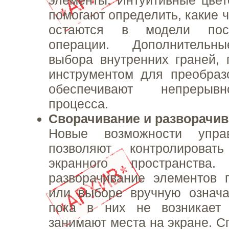
элементы. Интуитивные цве
помогают определить, какие 
остаются в модели пос
операции. Дополнительн
выбора внутренних граней,
инструментом для преобраз
обеспечивают непрерывн
процесса.
Сворачивание и разворачив
Новые возможности упра
позволяют контролироват
экранного пространства.
разворачивание элементов 
или выборе вручную означа
пока в них не возникает 
занимают места на экране. С