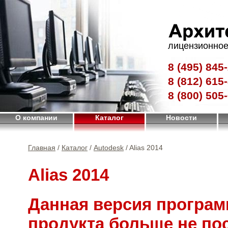
лицензионное
8 (495)
845-
8 (812)
615-
8 (800)
505-
О компании
Каталог
Новости
Главная
/
Каталог
/
Autodesk
/ Alias 2014
Alias 2014
Данная версия програм
продукта больше не по