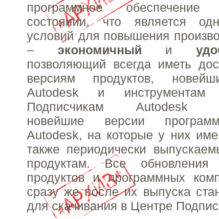
программное обеспечение
состоянии, что является од
условий для повышения произво
–
экономичный
и
уд
позволяющий всегда иметь дос
версиям продуктов, новейш
Autodesk и инструментам п
Подписчикам Autodesk пр
новейшие версии программ
Autodesk, на которые у них име
также периодически выпускаем
продуктам. Все обновления
продуктов и программных комп
сразу же после их выпуска ста
для скачивания в Центре Подпис