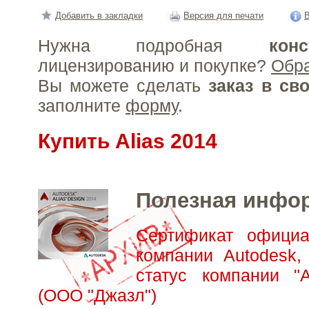
Добавить в закладки
Версия для печати
В
Нужна подробная
конс
лицензированию и покупке?
Обр
Вы можете сделать
заказ в св
заполните
форму
.
Купить Alias 2014
Полезная инфо
Сертификат официа
компании Autodesk,
статус компании "А
(ООО "Джазл")