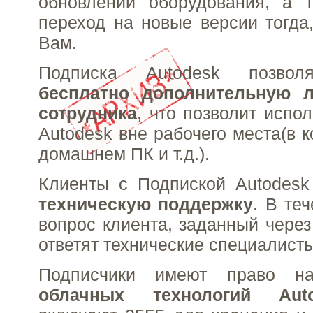
обновлении оборудования, а т
переход на новые версии тогда,
Вам.
Подписка Autodesk позво
бесплатно дополнительную 
сотрудника
, что позволит испо
Autodesk вне рабочего места(в 
домашнем ПК и т.д.).
Клиенты с Подпиской Autodesk
техническую поддержку
. В те
вопрос клиента, заданный через
ответят технические специалисты
Подписчики имеют право на
облачных технологий Auto