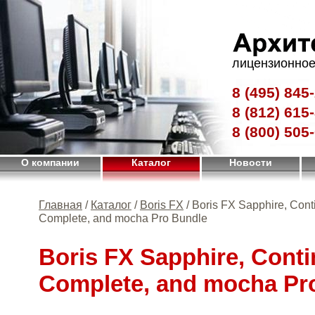
лицензионное
8 (495)
845-
8 (812)
615-
8 (800)
505-
О компании
Каталог
Новости
Главная
/
Каталог
/
Boris FX
/ Boris FX Sapphire, Con
Complete, and mocha Pro Bundle
Boris FX Sapphire, Cont
Complete, and mocha Pr