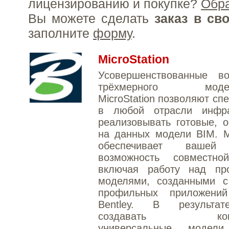
лицензированию и покупке?
Обр
Вы можете сделать
заказ в св
заполните
форму
.
MicroStation
Усовершенствованные во
трёхмерного модел
MicroStation позволяют сп
в любой отрасли инфра
реализовывать готовые, 
на данных модели BIM. Mi
обеспечивает вашей
возможность совместно
включая работу над пр
моделями, созданными 
профильных приложени
Bentley. В результа
создавать компл
универсальные моде