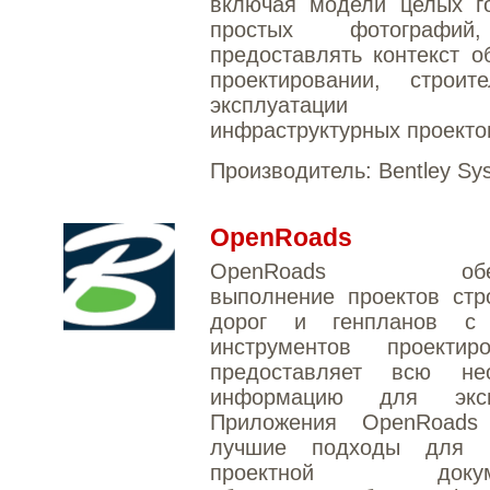
включая модели целых го
простых фотографи
предоставлять контекст о
проектировании, строит
эксплуатации
инфраструктурных проекто
Производитель:
Bentley Sy
OpenRoads
OpenRoads обесп
выполнение проектов стр
дорог и генпланов с
инструментов проекти
предоставляет всю не
информацию для экспл
Приложения OpenRoads
лучшие подходы для 
проектной докумен