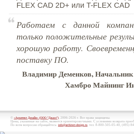
FLEX CAD 2D+ или T-FLEX CAD
Работаем с данной компан
только положительные резуль
хорошую работу. Своевременн
поставку ПО.
Владимир Деменков, Начальник 
Хамбро Майнинг Ин
©
, 2006-2026 г. Все права защищены.
«Архитект Дизайн» (ООО "Джазл")
Цены, указанные на сайте, являются ориентировочными. С условиями возврата при
По всем вопросам обращайтесь:
, тел. 8-800-505-05-40, (495)
84
info@architect-design.ru