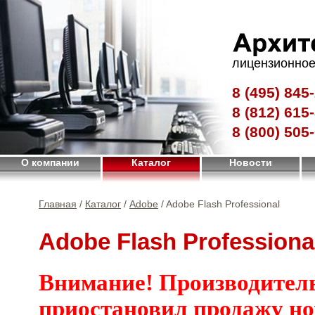
лицензионное
8 (495)
845-
8 (812)
615-
8 (800)
505-
О компании
Каталог
Новости
Главная
/
Каталог
/
Adobe
/ Adobe Flash Professional
Adobe Flash Professiona
Внимание! Производител
приостановил продажу н