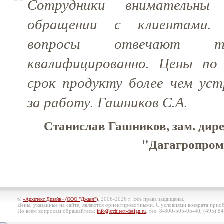
Сотрудники внимательн
обращении с клиентами.
вопросы отвечают
квалифицированно. Цены по
срок продукту более чем уст
за работу. Гашников С.А.
Станислав Гашников, зам. дир
"Дагагропром
©
, 2006-2026 г. Все права защищены.
«Архитект Дизайн» (ООО "Джазл")
Цены, указанные на сайте, являются ориентировочными. С условиями возврата при
По всем вопросам обращайтесь:
, тел. 8-800-505-05-40, (495)
84
info@architect-design.ru