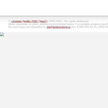
©
, 2006-2026 г. Все права защищены.
«Архитект Дизайн» (ООО "Джазл")
Цены, указанные на сайте, являются ориентировочными. С условиями возврата при
По всем вопросам обращайтесь:
, тел. 8-800-505-05-40, (495)
84
info@architect-design.ru