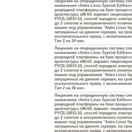
Лицензия на операционную систему сп
назначения «Astra Linux Special Edition»
разрядной платформы на базе процесс
архитектуры х86-64, вариант лицензиро
РУСБ.10015-10, способ передачи элект
до 2 сокетов и неограниченного колич
машин под управлением "Astra Linux Spe
запущенных на данном сервере, на сро
исключительного права, с включенны
Тип 2 на 24 мес.
Лицензия на операционную систему сп
назначения «Astra Linux Special Edition»
разрядной платформы на базе процесс
архитектуры х86-64, вариант лицензиро
РУСБ.10015-10, способ передачи элект
до 2 сокетов и неограниченного колич
машин под управлением "Astra Linux Spe
запущенных на данном сервере, на сро
исключительного права, с включенны
Тип 2 на 36 мес.
Лицензия на операционную систему сп
назначения «Astra Linux Special Edition»
разрядной платформы на базе процесс
архитектуры х86-64, вариант лицензиро
РУСБ.10015-10, способ передачи элект
до 2 сокетов и неограниченного колич
машин под управлением "Astra Linux Spe
запущенных на данном сервере, на сро
исключительного права, с включенны