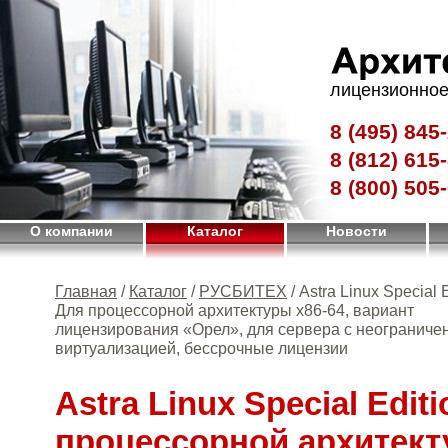
лицензионное
8 (495)
845-
8 (812)
615-
8 (800)
505-
О компании
Каталог
Новости
Главная
/
Каталог
/
РУСБИТЕХ
/ Astra Linux Special E
Для процессорной архитектуры х86-64, вариант
лицензирования «Орел», для сервера с неограниче
виртуализацией, бессрочные лицензии
Astra Linux Special Edit
процессорной архитект