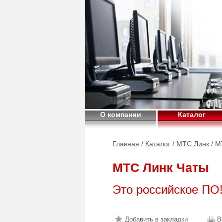
О компании
Каталог
Главная
/
Каталог
/
МТС Линк
/ М
МТС Линк Чаты
Это российское ПО
Добавить в закладки
В