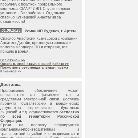
Оперативно и компетентно решили мою
проблему с покупкой программного
комплекса СМАРТ ЛЭП. Спустя неделю
установил. Все работает. Отдельное
спасибо Кузнецовой Анастасии за
отзывчивость!
01.09.2025
Роман ИП Руденок, г. Артем
Спасибо Анастасии Кузнецовой с компании
Архитект Дизайн, проконсультировала и
помогла в подборе ПО и отправке, все
пришло в время.
Все отзывы >>
Оставить свой отзыв о нашей работе >>
Посмотреть рекомендательные письма
Клиентов >>
Доставка
Программное обеспечение может
поставляться как физически, так и
средствами электронной связи. Доставка
продукта, бухгалтерских и юридических
документов, сертификатов, бумажных
лицензий и т.д. осуществляется
бесплатно
по всей территории Российской
Федерации.
Сроки на поставку регулируются
компаниями-производителями и
транспортной службой и оговариваются в