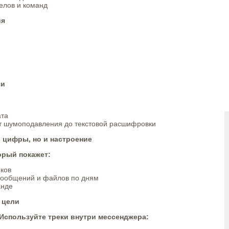
елов и команд
ия
чи
ата
от шумоподавления до текстовой расшифровки
о цифры, но и настроение
орый покажет:
иков
сообщений и файлов по дням
анде
 цели
 Используйте треки внутри мессенджера: