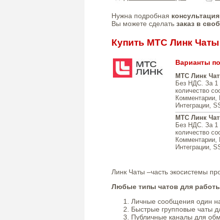
Нужна подробная
консультация
Вы можете сделать
заказ в сво
Купить МТС Линк Чаты
Варианты по
МТС Линк Чаты
Без НДС. За 1
количество со
Комментарии, 
Интеграции, S
МТС Линк Чат
Без НДС. За 1
количество со
Комментарии, 
Интеграции, S
Линк Чаты –часть экосистемы пр
Любые типы чатов для работ
Личные сообщения один н
Быстрые групповые чаты 
Публичные каналы для об