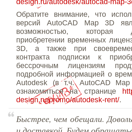
design.ru/autodesk/autocad-map-3
Обратите внимание, что испол
версий AutoCAD Map 3D явл
возможностью, которая 
приобретении временных лицен
3D, а также при своевреме
контракта подписки к приоб
бессрочным лицензиям про
подробной информацией о врем
Autodesk (в т.ч. AutoCAD Ma
ознакомиться на странице
htt
design.ru/promo/autodesk-rent/
.
Быстрее, чем обещали. Довол
и доставкой. Будем обращатьс