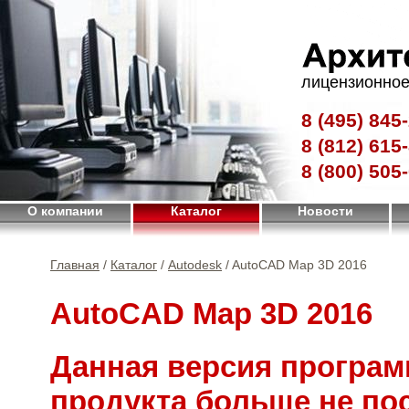
лицензионное
8 (495)
845-
8 (812)
615-
8 (800)
505-
О компании
Каталог
Новости
Главная
/
Каталог
/
Autodesk
/ AutoCAD Map 3D 2016
AutoCAD Map 3D 2016
Данная версия програм
продукта больше не по