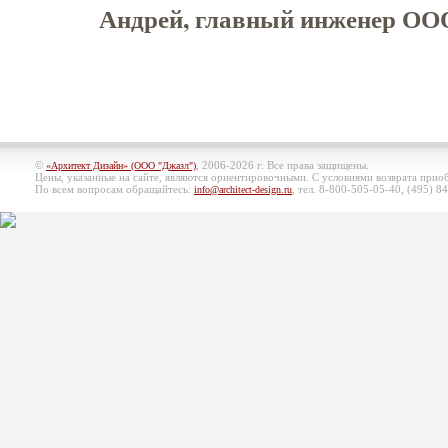
Андрей, главный инженер ООО
©
, 2006-2026 г. Все права защищены.
«Архитект Дизайн» (ООО "Джазл")
Цены, указанные на сайте, являются ориентировочными. С условиями возврата при
По всем вопросам обращайтесь:
, тел. 8-800-505-05-40, (495)
84
info@architect-design.ru