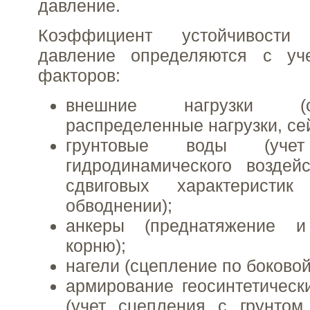
давление.
Коэффициент устойчивости
давление определяются с уч
факторов:
внешние нагрузки (сос
распределенные нагрузки, се
грунтовые воды (учет
гидродинамического воздей
сдвиговых характерист
обводнении);
анкеры (преднатяжение 
корню);
нагели (сцепление по боковой
армирование геосинтетичес
(учет сцепления с грунтом