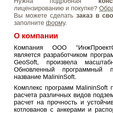
Нужна подробная
конс
лицензированию и покупке?
Обр
Вы можете сделать
заказ в св
заполните
форму
.
О компании
Компания ООО "ИнжПроектС
является разработчиком програ
GeoSoft, произвела масштаб
Обновленный программный п
название MalininSoft.
Комплекс программ MalininSoft 
расчета различных видов подзе
расчет на прочность и устойчи
котлованов с анкерами и распо