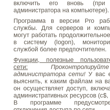
включить его вновь (при
администратора на компьютере).
Программа в версии Pro раб
службы. Для серверов и компь
могут работать продолжительное
в систему (logon), монитор
службой более предпочтителен.
Функции, полезные пользова
сети:
Проконтролиру
администратора сети!
У вас е
выяснить, к каким файлам на 
он осуществляет доступ, включ
административных ресурсов (c$, d$
В программе предусмотре
отключения доступа по сети.