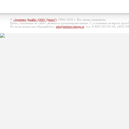
©
, 2006-2026 г. Все права защищены.
«Архитект Дизайн» (ООО "Джазл")
Цены, указанные на сайте, являются ориентировочными. С условиями возврата при
По всем вопросам обращайтесь:
, тел. 8-800-505-05-40, (495)
84
info@architect-design.ru