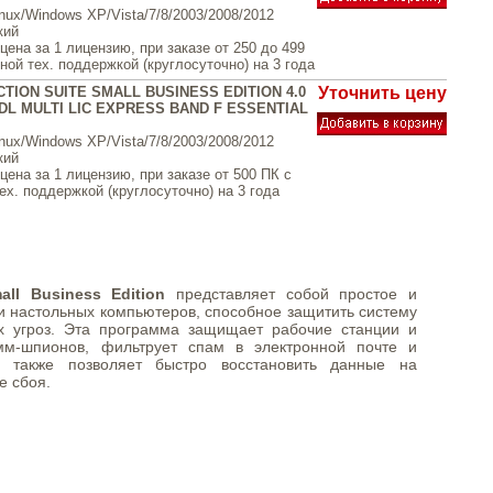
inux/Windows XP/Vista/7/8/2003/2008/2012
кий
ена за 1 лицензию, при заказе от 250 до 499
ой тех. поддержкой (круглосуточно) на 3 года
TION SUITE SMALL BUSINESS EDITION 4.0
Уточнить цену
DL MULTI LIC EXPRESS BAND F ESSENTIAL
inux/Windows XP/Vista/7/8/2003/2008/2012
кий
ена за 1 лицензию, при заказе от 500 ПК с
ех. поддержкой (круглосуточно) на 3 года
all Business Edition
представляет собой простое и
и настольных компьютеров, способное защитить систему
х угроз. Эта программа защищает рабочие станции и
мм-шпионов, фильтрует спам в электронной почте и
также позволяет быстро восстановить данные на
е сбоя.