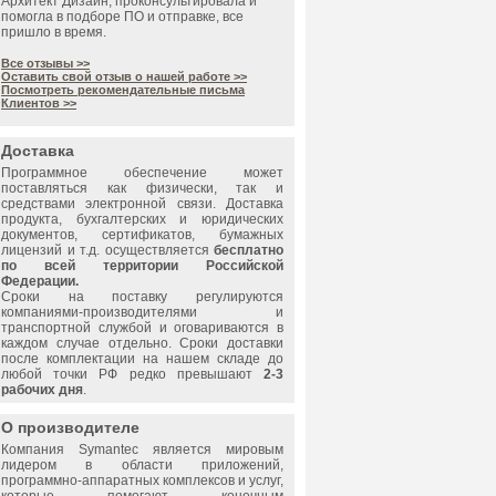
Архитект Дизайн, проконсультировала и
помогла в подборе ПО и отправке, все
пришло в время.
Все отзывы >>
Оставить свой отзыв о нашей работе >>
Посмотреть рекомендательные письма
Клиентов >>
Доставка
Программное обеспечение может
поставляться как физически, так и
средствами электронной связи. Доставка
продукта, бухгалтерских и юридических
документов, сертификатов, бумажных
лицензий и т.д. осуществляется
бесплатно
по всей территории Российской
Федерации.
Сроки на поставку регулируются
компаниями-производителями и
транспортной службой и оговариваются в
каждом случае отдельно. Сроки доставки
после комплектации на нашем складе до
любой точки РФ редко превышают
2-3
рабочих дня
.
О производителе
Компания
Symantec
является мировым
лидером в области приложений,
программно-аппаратных комплексов и услуг,