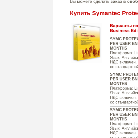
Вы можете сделать
заказ в сво
Купить Symantec Protec
Варианты пос
Business Edi
SYMC PROTEC
PER USER BND
MONTHS
Платформа
: L
Язык
: Английс
НДС включен. ц
со стандартной
SYMC PROTEC
PER USER BND
MONTHS
Платформа
: L
Язык
: Английс
НДС включен. ц
со стандартной
SYMC PROTEC
PER USER BND
MONTHS
Платформа
: L
Язык
: Английс
НДС включен. ц
со стандартной