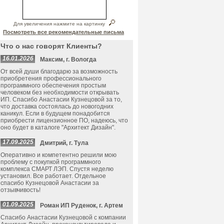
Для увеличения нажмите на картинку
Посмотреть все рекомендательные письма
Что о нас говорят Клиенты?
16.01.2026
Максим, г. Вологда
От всей души благодарю за возможность
приобретения профессионального
программного обеспечения простым
человеком без необходимости открывать
ИП. Спасибо Анастасии Кузнецовой за то,
что доставка состоялась до новогодних
каникул. Если в будущем понадобится
приобрести лицензионное ПО, надеюсь, что
оно будет в каталоге "Архитект Дизайн".
17.09.2025
Дмитрий, г. Тула
Оперативно и компетентно решили мою
проблему с покупкой программного
комплекса СМАРТ ЛЭП. Спустя неделю
установил. Все работает. Отдельное
спасибо Кузнецовой Анастасии за
отзывчивость!
01.09.2025
Роман ИП Руденок, г. Артем
Спасибо Анастасии Кузнецовой с компании