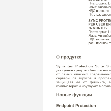
Платформа
: L
Язык
: Английс
НДС включен. ц
ПК с расширенн
SYMC PROTEC
PER USER BN
36 MONTHS
Платформа
: L
Язык
: Английс
НДС включен. ц
расширенной т
О продутке
Symantec Protection Suite Sm
доступное средство безопасност
от самых опасных современны
серверы от вирусов и програ
защищает ее от фишинга, а 
компьютерах и ноутбуках в случа
Новые функции
Endpoint Protection