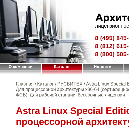
лицензионное
8 (495)
845-
8 (812)
615-
8 (800)
505-
О компании
Каталог
Новости
Главная
/
Каталог
/
РУСБИТЕХ
/ Astra Linux Special E
Для процессорной архитектуры х86-64 (сертифицир
ФСБ). Для рабочей станции, бессрочные лицензии
Astra Linux Special Edit
процессорной архитект