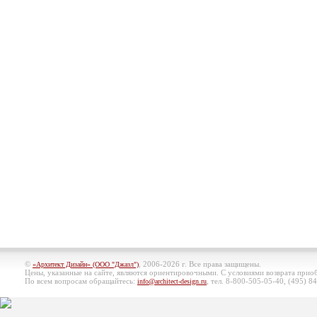
©
, 2006-2026 г. Все права защищены.
«Архитект Дизайн» (ООО "Джазл")
Цены, указанные на сайте, являются ориентировочными. С условиями возврата при
По всем вопросам обращайтесь:
, тел. 8-800-505-05-40, (495)
84
info@architect-design.ru