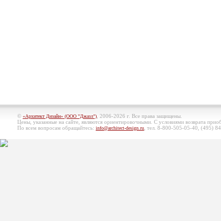
©
, 2006-2026 г. Все права защищены.
«Архитект Дизайн» (ООО "Джазл")
Цены, указанные на сайте, являются ориентировочными. С условиями возврата при
По всем вопросам обращайтесь:
, тел. 8-800-505-05-40, (495)
84
info@architect-design.ru