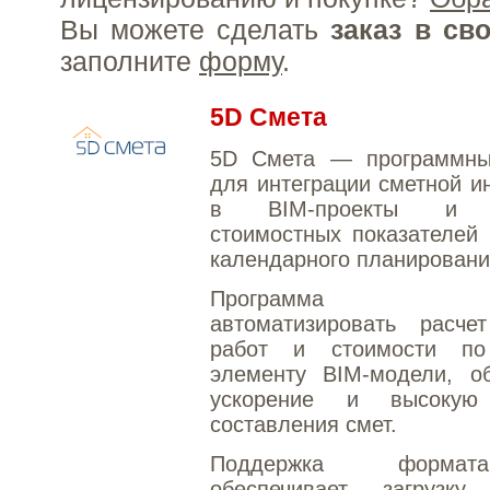
Вы можете сделать
заказ в св
заполните
форму
.
5D Смета
5D Смета — программны
для интеграции сметной 
в BIM‑проекты и п
стоимостных показателей
календарного планировани
Программа поз
автоматизировать расче
работ и стоимости по
элементу BIM‑модели, об
ускорение и высокую 
составления смет.
Поддержка форма
обеспечивает загрузку