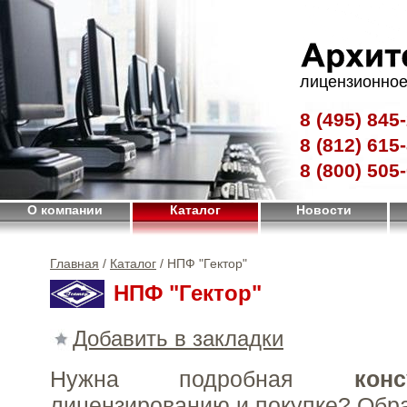
лицензионное
8 (495)
845-
8 (812)
615-
8 (800)
505-
О компании
Каталог
Новости
Главная
/
Каталог
/ НПФ "Гектор"
НПФ "Гектор"
Добавить в закладки
Нужна подробная
конс
лицензированию и покупке?
Обр