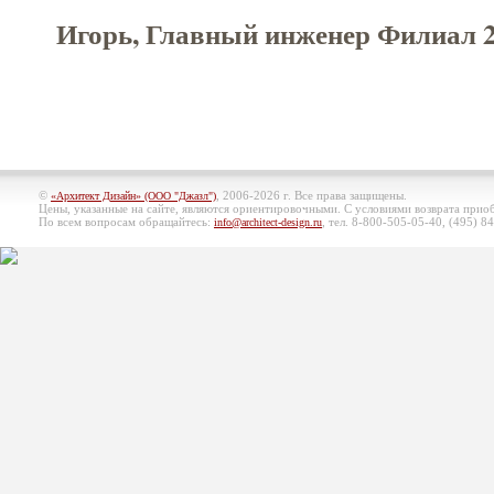
Игорь, Главный инженер Филиал 2 
©
, 2006-2026 г. Все права защищены.
«Архитект Дизайн» (ООО "Джазл")
Цены, указанные на сайте, являются ориентировочными. С условиями возврата при
По всем вопросам обращайтесь:
, тел. 8-800-505-05-40, (495)
84
info@architect-design.ru