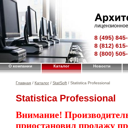
лицензионное
8 (495)
845-
8 (812)
615-
8 (800)
505-
О компании
Каталог
Новости
Главная
/
Каталог
/
StatSoft
/ Statistica Professional
Statistica Professional
Внимание! Производител
приостановил продажу п