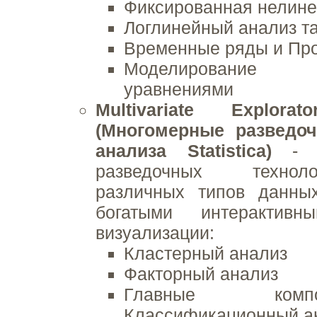
Фиксированная нелине
Логлинейный анализ та
Временные ряды и Пр
Моделирование 
уравнениями
Multivariate Explorat
(Многомерные разведоч
анализа Statistica)
- ш
разведочных технол
различных типов данны
богатыми интерактивн
визуализации:
Кластерный анализ
Факторный анализ
Главные ком
Классификационный а