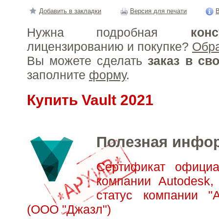
Добавить в закладки
Версия для печати
В
Нужна подробная
конс
лицензированию и покупке?
Обр
Вы можете сделать
заказ в св
заполните
форму
.
Купить Vault 2021
Полезная инфо
Сертификат официа
компании Autodesk,
статус компании "А
(ООО "Джазл")