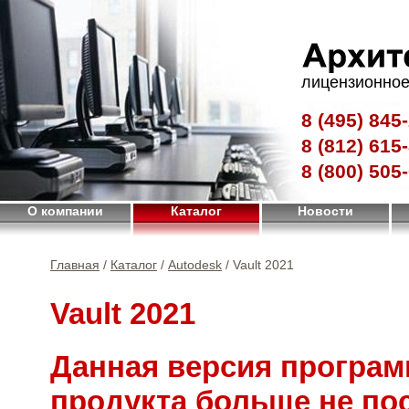
лицензионное
8 (495)
845-
8 (812)
615-
8 (800)
505-
О компании
Каталог
Новости
Главная
/
Каталог
/
Autodesk
/ Vault 2021
Vault 2021
Данная версия програм
продукта больше не по