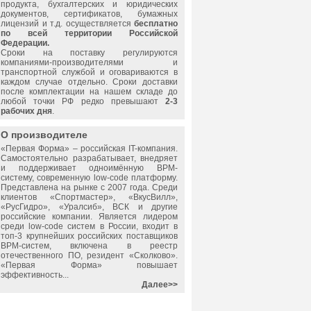
продукта, бухгалтерских и юридических
документов, сертификатов, бумажных
лицензий и т.д. осуществляется
бесплатно
по всей территории Российской
Федерации.
Сроки на поставку регулируются
компаниями-производителями и
транспортной службой и оговариваются в
каждом случае отдельно. Сроки доставки
после комплектации на нашем складе до
любой точки РФ редко превышают
2-3
рабочих дня
.
О производителе
«
Первая Форма
» – российская IT-компания.
Самостоятельно разрабатывает, внедряет
и поддерживает одноимённую BPM-
систему, современную low-code платформу.
Представлена на рынке с 2007 года. Среди
клиентов «Спортмастер», «ВкусВилл»,
«РусГидро», «Уралсиб», ВСК и другие
российские компании. Является лидером
среди low-code систем в России, входит в
топ-3 крупнейших российских поставщиков
BPM-систем, включена в реестр
отечественного ПО, резидент «Сколково».
«
Первая Форма
» повышает
эффективность...
Далее>>