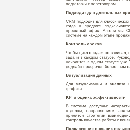
подготовки к переговорам.
Подходит для длительных пр
CRM подходит для классических 
когда к продаже подключают
проектный офис. Алгоритмы C
системе на каждом этапе продаж
Контроль сроков
Чтобы цикл продаж не зависал,
задачи в каждом статусе. Руков
находится в одном статусе уже
дедлайн просрочен более, чем н
Визуализация данных
Для визуализации и анализа ц
графики.
KPI и оценка эффективности
В системе доступны: интеракт
отделам, направлениям; анали
принятой стратегии взаимодей
контроль качества работы с клие
Подключение внешних пользо