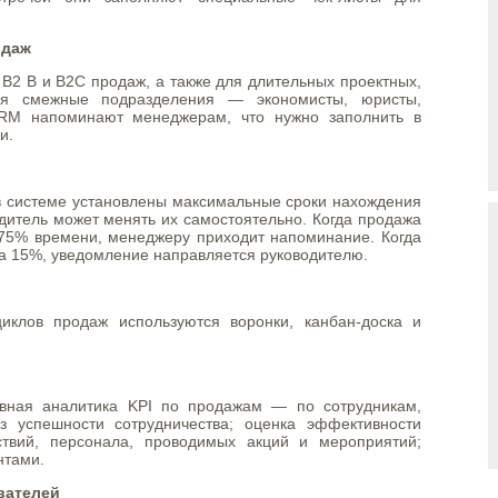
одаж
В2 В и В2С продаж, а также для длительных проектных,
ся смежные подразделения — экономисты, юристы,
RM напоминают менеджерам, что нужно заполнить в
и.
 в системе установлены максимальные сроки нахождения
одитель может менять их самостоятельно. Когда продажа
 75% времени, менеджеру приходит напоминание. Когда
а 15%, уведомление направляется руководителю.
иклов продаж используются воронки, канбан-доска и
ивная аналитика KPI по продажам — по сотрудникам,
з успешности сотрудничества; оценка эффективности
ствий, персонала, проводимых акций и мероприятий;
нтами.
вателей