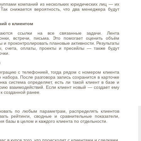
группами компаний из нескольких юридических лиц — их
. Так снижается вероятность, что два менеджера будут
вий с клиентом
жаются ссылки на все связанные задачи. Лента
онки, встречи, письма. Это помогает оценить объём
 и проконтролировать плановые активности. Результаты
, счета, оплаты, проекты и пресейлы — также будут
очки.
и
еграцию с телефонией, тогда рядом с номером клиента
о набора. После разговора запись сохранится в карточке
нка система определяет, есть ли такой клиент в базе и
рию взаимодействий. Если клиент новый — создает ему
 к созданной ранее.
ровать по любым параметрам, распределять клиентов
ать рейтинги, сводные и сравнительные показатели,
я базы в целом и каждого клиента по отдельности.
с в курсе того, что происходит c клиентами и сделками.