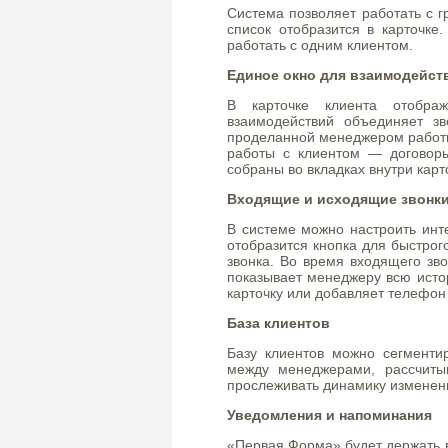
Система позволяет работать с 
список отобразится в карточке
работать с одним клиентом.
Единое окно для взаимодейст
В карточке клиента отобра
взаимодействий объединяет зв
проделанной менеджером работы
работы с клиентом — договоры
собраны во вкладках внутри карт
Входящие и исходящие звонк
В системе можно настроить инт
отобразится кнопка для быстрог
звонка. Во время входящего зво
показывает менеджеру всю исто
карточку или добавляет телефон
База клиентов
Базу клиентов можно сегменти
между менеджерами, рассчитыв
прослеживать динамику изменени
Уведомления и напоминания
«Первая Форма» будет держать ва