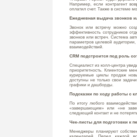
Например, если контрагент во
оплатил счет. Также в системе 
Ежедневная выдача звонков и
Звонок или встречу можно созд
эффективность сотрудников от
звонков или встреч. Система ав
параметров целевой аудитории, 
взаимодействий.
CRM подстроится под роль со
Специалист из колл-центра увиди
приоритетность. Клиентские ме
курируемые циклы продаж нов
доступны не только свои задачи
графики и дашборды.
Подсказки по ходу работы с к
По итогу любого взаимодействи
«завершающим» или «не заве
следующий контакт и не потерят
Чек-листы для подготовки к п
Менеджеры планируют собстве
календарей. Перед каждой в