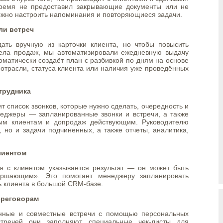
время не предоставил закрывающие документы или не
можно настроить напоминания и повторяющиеся задачи.
ли встреч
ать вручную из карточки клиента, но чтобы повысить
дела продаж, мы автоматизировали ежедневную выдачу
томатически создаёт план с разбивкой по дням на основе
отрасли, статуса клиента или наличия уже проведённых
трудника
т список звонков, которые нужно сделать, очередность и
неджеры — запланированные звонки и встречи, а также
ым клиентам и допродаж действующим. Руководителю
, но и задачи подчиненных, а также отчеты, аналитика,
лиентом
я с клиентом указывается результат — он может быть
ршающим». Это помогает менеджеру запланировать
ь клиента в большой CRM-базе.
ереговорам
нные и совместные встречи с помощью персональных
стречей они заполняют специальные чек-листы для