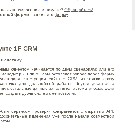
по лицензированию и покупке?
Обращайтесь!
бодной форме
- заполните
форму
.
укте 1F CRM
 в систему
овым клиентом начинается по двум сценариям: или его
 менеджеры, или он сам оставляет запрос через форму
Благодаря интеграции сайта с CRM из заявки сразу
карточка для дальнейшей работы. Внутри достаточно
ения, остальные данные заполнятся автоматически. Если
е, создать дубль система не позволит.
бым сервисом проверки контрагентов с открытым API.
одозрительные изменения уже после начала совместной
 этом.