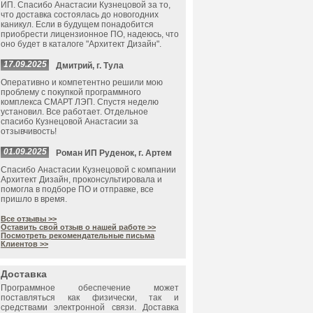
ИП. Спасибо Анастасии Кузнецовой за то,
что доставка состоялась до новогодних
каникул. Если в будущем понадобится
приобрести лицензионное ПО, надеюсь, что
оно будет в каталоге "Архитект Дизайн".
17.09.2025
Дмитрий, г. Тула
Оперативно и компетентно решили мою
проблему с покупкой программного
комплекса СМАРТ ЛЭП. Спустя неделю
установил. Все работает. Отдельное
спасибо Кузнецовой Анастасии за
отзывчивость!
01.09.2025
Роман ИП Руденок, г. Артем
Спасибо Анастасии Кузнецовой с компании
Архитект Дизайн, проконсультировала и
помогла в подборе ПО и отправке, все
пришло в время.
Все отзывы >>
Оставить свой отзыв о нашей работе >>
Посмотреть рекомендательные письма
Клиентов >>
Доставка
Программное обеспечение может
поставляться как физически, так и
средствами электронной связи. Доставка