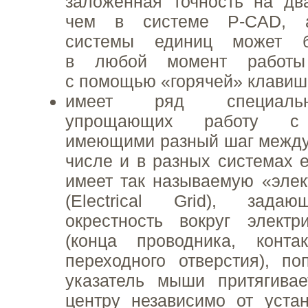
заложенная точность на дв
чем в системе P-CAD, а
системы единиц может б
в любой момент работы
с помощью «горячей» клавиш
имеет ряд специаль
упрощающих работу с 
имеющими разный шаг между
числе и в разных системах е
имеет так называемую «элек
(Electrical Grid), зада
окрестность вокруг электр
(конца проводника, конта
переходного отверстия), п
указатель мыши притягивае
центру независимо от уста