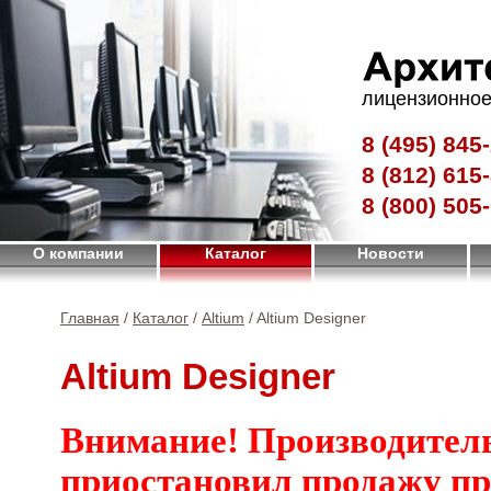
лицензионное
8 (495)
845-
8 (812)
615-
8 (800)
505-
О компании
Каталог
Новости
Главная
/
Каталог
/
Altium
/ Altium Designer
Altium Designer
Внимание! Производител
приостановил продажу п