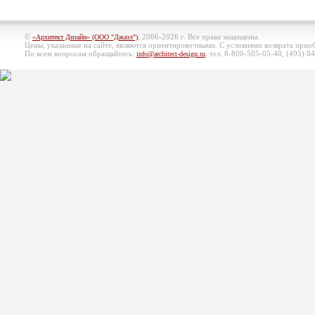
©
, 2006-2026 г. Все права защищены.
«Архитект Дизайн» (ООО "Джазл")
Цены, указанные на сайте, являются ориентировочными. С условиями возврата при
По всем вопросам обращайтесь:
, тел. 8-800-505-05-40, (495)
84
info@architect-design.ru