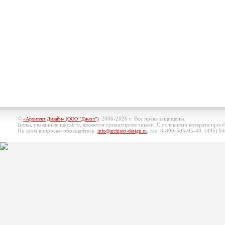
©
, 2006-2026 г. Все права защищены.
«Архитект Дизайн» (ООО "Джазл")
Цены, указанные на сайте, являются ориентировочными. С условиями возврата при
По всем вопросам обращайтесь:
, тел. 8-800-505-05-40, (495)
84
info@architect-design.ru