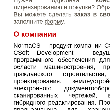
Нужна подробная
конс
лицензированию и покупке?
Обр
Вы можете сделать
заказ в св
заполните
форму
.
О компании
NormaCS – продукт компании CS
CSoft Development – ведущ
программного обеспечения д
области машиностроения, п
гражданского строительства,
проектирования, землеуст
электронного документообор
сканированных чертежей, 
гибридного редактирования. П
предназначена для хране