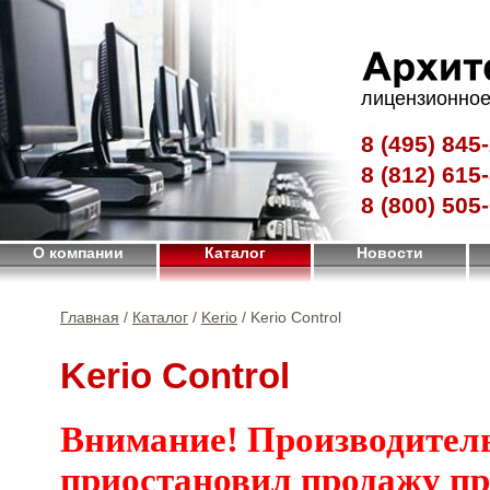
лицензионное
8 (495)
845-
8 (812)
615-
8 (800)
505-
О компании
Каталог
Новости
Главная
/
Каталог
/
Kerio
/ Kerio Control
Kerio Control
Внимание! Производител
приостановил продажу п