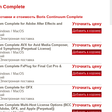
m Complete
ставки и стоимость Boris Continuum Complete
um Complete for Adobe After Effects and
Уточнить цену
Windows / MacOS
кий
Электронная поставка
um Complete AVX for Avid Media Composer,
Уточнить цену
nd Symphony (Perpetual License)
Windows / MacOS
кий
Электронная поставка
um Complete FxPlug for Final Cut Pro &
Уточнить цену
Windows / MacOS
кий
Электронная поставка
um Complete for OFX
Уточнить цену
Windows / MacOS
кий
Электронная поставка
um Complete Multi-Host License Options (BCC
Уточнить цену
Adobe, OFX, and Apple (Perpetual))