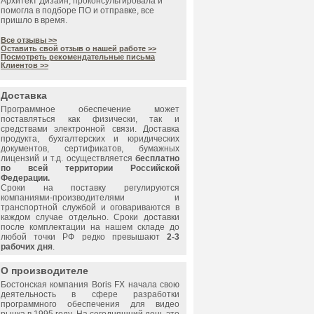
Архитект Дизайн, проконсультировала и
помогла в подборе ПО и отправке, все
пришло в время.
Все отзывы >>
Оставить свой отзыв о нашей работе >>
Посмотреть рекомендательные письма
Клиентов >>
Доставка
Программное обеспечение может
поставляться как физически, так и
средствами электронной связи. Доставка
продукта, бухгалтерских и юридических
документов, сертификатов, бумажных
лицензий и т.д. осуществляется
бесплатно
по всей территории Российской
Федерации.
Сроки на поставку регулируются
компаниями-производителями и
транспортной службой и оговариваются в
каждом случае отдельно. Сроки доставки
после комплектации на нашем складе до
любой точки РФ редко превышают
2-3
рабочих дня
.
О производителе
Бостонская компания
Boris FX
начала свою
деятельность в сфере разработки
программного обеспечения для видео