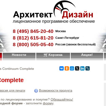
лицензионное программное обеспечение
8 (495)
845-20-40
Москва
8 (812)
615-81-20
Санкт-Петербург
8 (800)
505-05-40
Россия (звонок бесплатный)
Новости
Корзина
Акции!
is Continuum Complete
Complete
ерсия для печати
Возможности продукта
по лицензированию и покупке?
Обращайтесь!
бодной форме
- заполните
форму
.