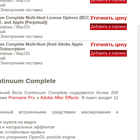
Windows / MacOS
кий
Электронная поставка
um Complete Multi-Host License Options (BCC
Уточнить цену
, and Apple (Perpetual))
Windows / MacOS
кий
Электронная поставка
um Complete Multi-Host (Avid Adobe Apple
Уточнить цену
 Subscription
Windows / MacOS
кий
Электронная поставка
ntinuum Complete
ений Boris Continuum Complete содержится более 200
тажа
Premiere Pro
и
Adobe After Effects
. В пакет входят 11
женный встроенными средствами маскирования и
я шумов на видео
в и натуральных эффектов
зе сплайновых кривых
о ускорения OpenGL particle engine