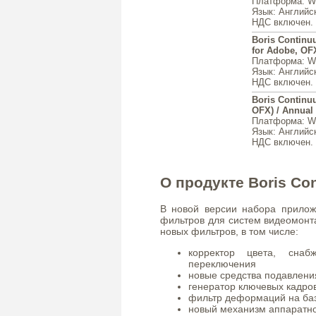
Платформа
: 
Язык
: Английс
НДС включен. 
Boris Continu
for Adobe, OFX
Платформа
: 
Язык
: Английс
НДС включен. 
Boris Continu
OFX) / Annual
Платформа
: 
Язык
: Английс
НДС включен. 
О продукте Boris Co
В новой версии набора прилож
фильтров для систем видеомон
новых фильтров, в том числе:
корректор цвета, снаб
переключения
новые средства подавлени
генератор ключевых кадро
фильтр деформаций на ба
новый механизм аппаратног