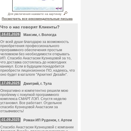
Для увеличения нажмите на картинку
Посмотреть все рекомендательные письма
Что о нас говорят Клиенты?
16.01.2026
Максим, г. Вологда
От всей души благодарю за возможность
приобретения профессионального
программного обеспечения простым
человеком без необходимости открывать
ИП. Спасибо Анастасии Кузнецовой за то,
что доставка состоялась до новогодних
каникул. Если в будущем понадобится
приобрести лицензионное ПО, надеюсь, что
оно будет в каталоге "Архитект Дизайн".
17.09.2025
Дмитрий, г. Тула
Оперативно и компетентно решили мою
проблему с покупкой программного
комплекса СМАРТ ЛЭП. Спустя неделю
установил. Все работает. Отдельное
спасибо Кузнецовой Анастасии за
отзывчивость!
01.09.2025
Роман ИП Руденок, г. Артем
Спасибо Анастасии Кузнецовой с компании