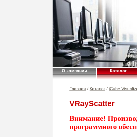
О компании
Каталог
Главная
/
Каталог
/
iCube Visualiz
VRayScatter
Внимание! Произво
программного обесп