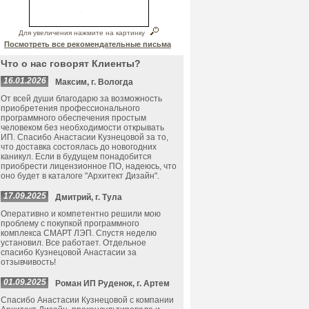
Для увеличения нажмите на картинку
Посмотреть все рекомендательные письма
Что о нас говорят Клиенты?
16.01.2026
Максим, г. Вологда
От всей души благодарю за возможность
приобретения профессионального
программного обеспечения простым
человеком без необходимости открывать
ИП. Спасибо Анастасии Кузнецовой за то,
что доставка состоялась до новогодних
каникул. Если в будущем понадобится
приобрести лицензионное ПО, надеюсь, что
оно будет в каталоге "Архитект Дизайн".
17.09.2025
Дмитрий, г. Тула
Оперативно и компетентно решили мою
проблему с покупкой программного
комплекса СМАРТ ЛЭП. Спустя неделю
установил. Все работает. Отдельное
спасибо Кузнецовой Анастасии за
отзывчивость!
01.09.2025
Роман ИП Руденок, г. Артем
Спасибо Анастасии Кузнецовой с компании