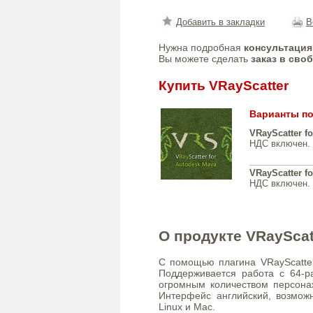
Добавить в закладки
В
Нужна подробная
консультация
Вы можете сделать
заказ в сво
Купить VRayScatter
Варианты по
VRayScatter f
НДС включен.
VRayScatter f
НДС включен.
О продукте VRayScat
С помощью плагина VRayScatter
Поддерживается работа с 64-
огромным количеством персонаж
Интерфейс английский, возмож
Linux и Mac.