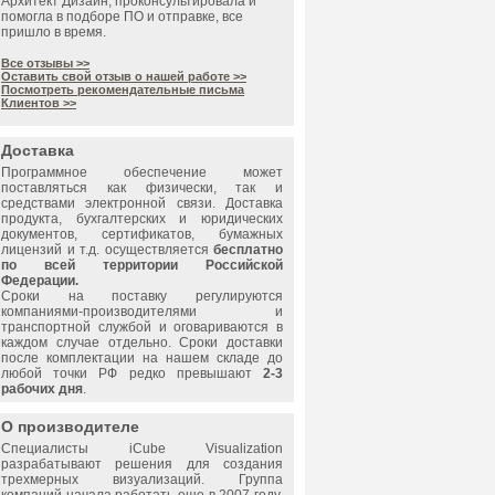
Архитект Дизайн, проконсультировала и
помогла в подборе ПО и отправке, все
пришло в время.
Все отзывы >>
Оставить свой отзыв о нашей работе >>
Посмотреть рекомендательные письма
Клиентов >>
Доставка
Программное обеспечение может
поставляться как физически, так и
средствами электронной связи. Доставка
продукта, бухгалтерских и юридических
документов, сертификатов, бумажных
лицензий и т.д. осуществляется
бесплатно
по всей территории Российской
Федерации.
Сроки на поставку регулируются
компаниями-производителями и
транспортной службой и оговариваются в
каждом случае отдельно. Сроки доставки
после комплектации на нашем складе до
любой точки РФ редко превышают
2-3
рабочих дня
.
О производителе
Специалисты
iCube Visualization
разрабатывают решения для создания
трехмерных визуализаций. Группа