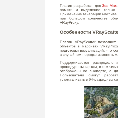
Плагин разработан для
3ds Max
памяти и выделение только 
Применение генерации массива 
при большом количестве объе
VRayProxy.
Особенности VRayScatte
Плагин VRayScatter позволяет
объектов в массивах VRayProx
подготовки визуализаций, что с
в случайном порядке изменять м
Поддерживается распределен
процедурным картам, в том числ
отображены во вьюпорте, а д
Пользователи смогут работ
устанавливать в 64-разрядных с