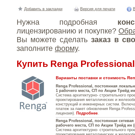
Добавить в закладки
Версия для печати
В
Нужна подробная
конс
лицензированию и покупке?
Обр
Вы можете сделать
заказ в св
заполните
форму
.
Купить Renga Professional
Варианты поставки и стоимость Reng
Renga Professional, постоянная локаль
1 рабочего места, СП по Акции Трейд и
Система архитектурно- строительного про
проектирования металлических и железоб
конструкций и инженерных систем. Включ
платеж за пакет обновления Renga Professi
лицензия).
Подробнее
.
Renga Professional, постоянная сетевая
рабочего места, СП по Акции Трейд ин 
Система архитектурно- строительного про
проектирования металлических и железоб