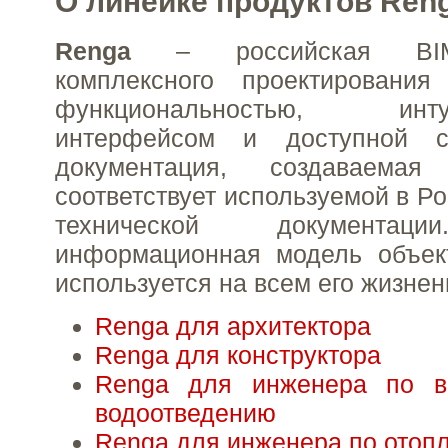
О линейке продуктов Ren
Renga
– российская BIM
комплексного проектировани
функциональностью, интуи
интерфейсом и доступной с
документация, создаваема
соответствует используемой в Р
технической документац
информационная модель объект
используется на всем его жизне
Renga для архитектора
Renga для конструктора
Renga для инженера по в
водоотведению
Renga для инженера по отоп