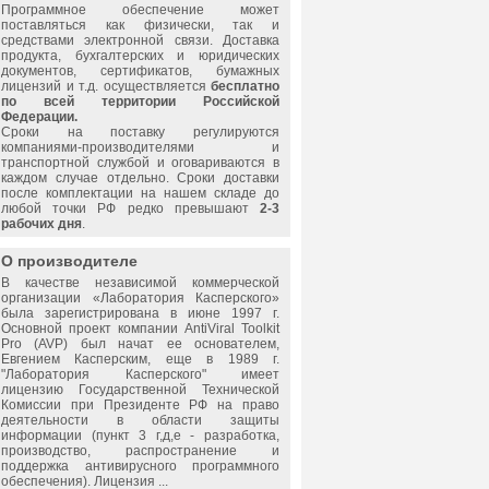
Программное обеспечение может
поставляться как физически, так и
средствами электронной связи. Доставка
продукта, бухгалтерских и юридических
документов, сертификатов, бумажных
лицензий и т.д. осуществляется
бесплатно
по всей территории Российской
Федерации.
Сроки на поставку регулируются
компаниями-производителями и
транспортной службой и оговариваются в
каждом случае отдельно. Сроки доставки
после комплектации на нашем складе до
любой точки РФ редко превышают
2-3
рабочих дня
.
О производителе
В качестве независимой коммерческой
организации «
Лаборатория Касперского
»
была зарегистрирована в июне 1997 г.
Основной проект компании AntiViral Toolkit
Pro (AVP) был начат ее основателем,
Евгением Касперским, еще в 1989 г.
"
Лаборатория Касперского
" имеет
лицензию Государственной Технической
Комиссии при Президенте РФ на право
деятельности в области защиты
информации (пункт 3 г,д,е - разработка,
производство, распространение и
поддержка антивирусного программного
обеспечения). Лицензия ...