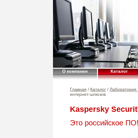
О компании
Каталог
Главная
/
Каталог
/
Лаборатория 
интернет-шлюзов
Kaspersky Securi
Это российское ПО