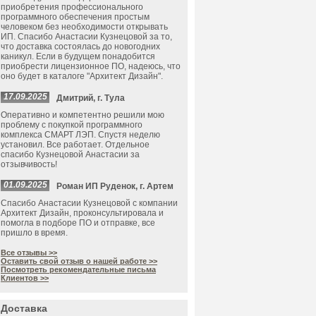
приобретения профессионального
программного обеспечения простым
человеком без необходимости открывать
ИП. Спасибо Анастасии Кузнецовой за то,
что доставка состоялась до новогодних
каникул. Если в будущем понадобится
приобрести лицензионное ПО, надеюсь, что
оно будет в каталоге "Архитект Дизайн".
17.09.2025
Дмитрий, г. Тула
Оперативно и компетентно решили мою
проблему с покупкой программного
комплекса СМАРТ ЛЭП. Спустя неделю
установил. Все работает. Отдельное
спасибо Кузнецовой Анастасии за
отзывчивость!
01.09.2025
Роман ИП Руденок, г. Артем
Спасибо Анастасии Кузнецовой с компании
Архитект Дизайн, проконсультировала и
помогла в подборе ПО и отправке, все
пришло в время.
Все отзывы >>
Оставить свой отзыв о нашей работе >>
Посмотреть рекомендательные письма
Клиентов >>
Доставка