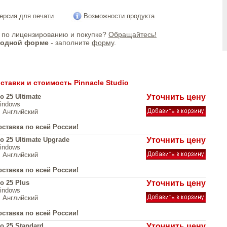
ерсия для печати
Возможности продукта
по лицензированию и покупке?
Обращайтесь!
бодной форме
- заполните
форму
.
ставки и стоимость Pinnacle Studio
o 25 Ultimate
Уточнить цену
indows
, Английский
оставка по всей России!
io 25 Ultimate Upgrade
Уточнить цену
indows
, Английский
оставка по всей России!
o 25 Plus
Уточнить цену
indows
, Английский
оставка по всей России!
io 25 Standard
Уточнить цену