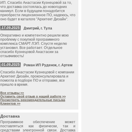
ИП. Спасибо Анастасии Кузнецовой за то,
что доставка состоялась до новогодних
каникул. Если в будущем понадобится
приобрести лицензионное ПО, надеюсь, что
оно будет в каталоге "Архитект Дизайн".
17.09.2025
Дмитрий, г. Тула
Оперативно и компетентно решили мою
проблему с покупкой программного
комплекса СМАРТ ЛЭП. Спустя неделю
установил. Все работает. Отдельное
спасибо Кузнецовой Анастасии за
отзывчивость!
01.09.2025
Роман ИП Руденок, г. Артем
Спасибо Анастасии Кузнецовой с компании
Архитект Дизайн, проконсультировала и
помогла в подборе ПО и отправке, все
пришло в время.
Все отзывы >>
Оставить свой отзыв о нашей работе >>
Посмотреть рекомендательные письма
Клиентов >>
Доставка
Программное обеспечение может
поставляться как физически, так и
средствами электронной связи. Доставка