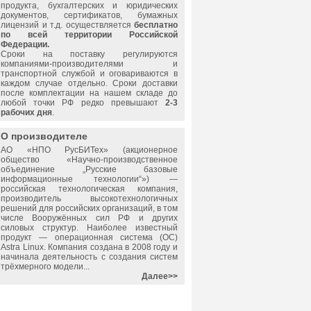
продукта, бухгалтерских и юридических
документов, сертификатов, бумажных
лицензий и т.д. осуществляется
бесплатно
по всей территории Российской
Федерации.
Сроки на поставку регулируются
компаниями-производителями и
транспортной службой и оговариваются в
каждом случае отдельно. Сроки доставки
после комплектации на нашем складе до
любой точки РФ редко превышают
2-3
рабочих дня
.
О производителе
АО «НПО РусБИТех» (акционерное
общество «Научно-производственное
объединение „Русские базовые
информационные технологии“») —
российская технологическая компания,
производитель высокотехнологичных
решений для российских организаций, в том
числе Вооружённых сил РФ и других
силовых структур. Наиболее известный
продукт — операционная система (ОС)
Astra Linux. Компания создана в 2008 году и
начинала деятельность с создания систем
трёхмерного модели...
Далее>>