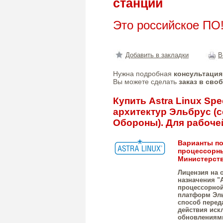
станции
Это российское ПО
Добавить в закладки
В
Нужна подробная
консультация
Вы можете сделать
заказ в сво
Купить Astra Linux Spe
архитектур Эльбрус 
Обороны). Для рабоче
Варианты пос
процессорны
Министерств
Лицензия на 
назначения "A
процессорной
платформ Эль
способ перед
действия иск
обновлениями