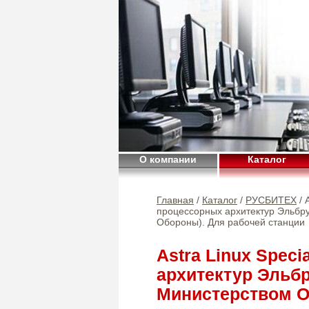
О компании
Каталог
Главная
/
Каталог
/
РУСБИТЕХ
/ 
процессорных архитектур Эльбр
Обороны). Для рабочей станции
Astra Linux Speci
архитектур Эльб
Министерством О