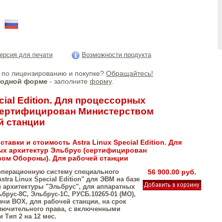
!
ерсия для печати
Возможности продукта
по лицензированию и покупке?
Обращайтесь!
бодной форме
- заполните
форму
.
cial Edition. Для процессорных
(сертифицирован Министерством
й станции
тавки и стоимость Astra Linux Special Edition. Для
х архитектур Эльбрус (сертифицирован
ом Обороны). Для рабочей станции
операционную систему специального
56 900.00 руб.
stra Linux Special Edition" для ЭВМ на базе
 архитектуры "Эльбрус", для аппаратных
брус-8С, Эльбрус-1С, РУСБ.10265-01 (МО),
ачи BOX, для рабочей станции, на срок
лючительного права, с включенными
 Тип 2 на 12 мес.