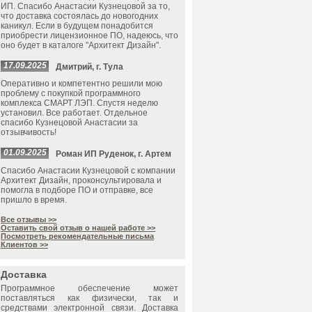
ИП. Спасибо Анастасии Кузнецовой за то,
что доставка состоялась до новогодних
каникул. Если в будущем понадобится
приобрести лицензионное ПО, надеюсь, что
оно будет в каталоге "Архитект Дизайн".
17.09.2025
Дмитрий, г. Тула
Оперативно и компетентно решили мою
проблему с покупкой программного
комплекса СМАРТ ЛЭП. Спустя неделю
установил. Все работает. Отдельное
спасибо Кузнецовой Анастасии за
отзывчивость!
01.09.2025
Роман ИП Руденок, г. Артем
Спасибо Анастасии Кузнецовой с компании
Архитект Дизайн, проконсультировала и
помогла в подборе ПО и отправке, все
пришло в время.
Все отзывы >>
Оставить свой отзыв о нашей работе >>
Посмотреть рекомендательные письма
Клиентов >>
Доставка
Программное обеспечение может
поставляться как физически, так и
средствами электронной связи. Доставка