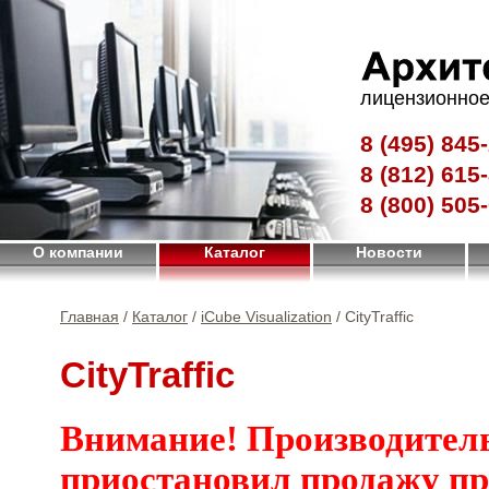
лицензионное
8 (495)
845-
8 (812)
615-
8 (800)
505-
О компании
Каталог
Новости
Главная
/
Каталог
/
iCube Visualization
/ CityTraffic
CityTraffic
Внимание! Производител
приостановил продажу п