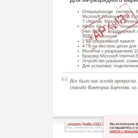
Операционная система Mi
Microsoft Windows 8/8.1 Ent
7 Ultimate, Microsoft Wind
Athlon 64 с SSE2 техноло
Intel EM64T подддержкой 
SSE2 технологии
2 ГБ оперативной памяти
4 ГБ на жестком диске для
Монитор с разрешением 10
Браузер Microsoft Internet 
Устройство указания, совм
Для установки: подключен
Все было как всегда прекрасн
спасибо Виктории Барченко, из 
©
, 2006-2026 г. 
«Архитект Дизайн» (ООО "Джазл")
Мы используем фа
Цены, указанные на сайте, являются ориентиров
соглашаетесь с у
По всем вопросам обращайтесь:
работе с персон
info@architect-desig