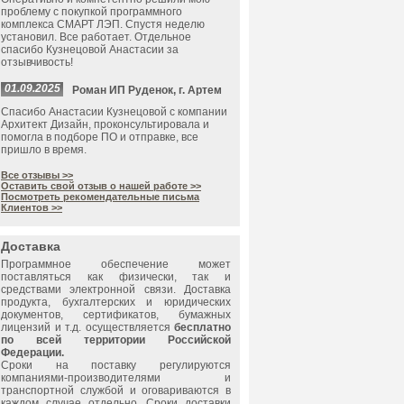
проблему с покупкой программного
комплекса СМАРТ ЛЭП. Спустя неделю
установил. Все работает. Отдельное
спасибо Кузнецовой Анастасии за
отзывчивость!
01.09.2025
Роман ИП Руденок, г. Артем
Спасибо Анастасии Кузнецовой с компании
Архитект Дизайн, проконсультировала и
помогла в подборе ПО и отправке, все
пришло в время.
Все отзывы >>
Оставить свой отзыв о нашей работе >>
Посмотреть рекомендательные письма
Клиентов >>
Доставка
Программное обеспечение может
поставляться как физически, так и
средствами электронной связи. Доставка
продукта, бухгалтерских и юридических
документов, сертификатов, бумажных
лицензий и т.д. осуществляется
бесплатно
по всей территории Российской
Федерации.
Сроки на поставку регулируются
компаниями-производителями и
транспортной службой и оговариваются в
каждом случае отдельно. Сроки доставки