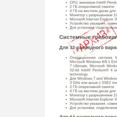
CPU: минимум Intel® Pent
2 ГБ оперативной памяти
4 ГБ на жестком диске для
Монитор с разрешением 10
Microsoft Internet Explorer
Устройство указания, совм
Для установки: подключен
Системные требован
Для 32-разрядного вари
Операционная система Mi
Microsoft Windows 8/8.1 Ent
7 Ultimate, Microsoft Win
32-bit Intel® Pentium® 4 
technology
Для Windows 7 and Windows 
3 GHz или выше с SSE2 те
2 ГБ оперативной памяти
4 ГБ на жестком диске для
Монитор с разрешением 10
Microsoft Internet Explorer
Устройство указания, совм
Для установки: подключен
Для 64-разрядного вари