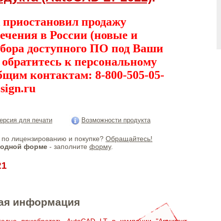
 приостановил продажу
ечения в России (новые и
дбора доступного ПО под Ваши
, обратитесь к персональному
бщим контактам: 8-800-505-05-
sign.ru
ерсия для печати
Возможности продукта
по лицензированию и покупке?
Обращайтесь!
бодной форме
- заполните
форму
.
21
ая информация
одно приобретать AutoCAD LT в компании "Архитект