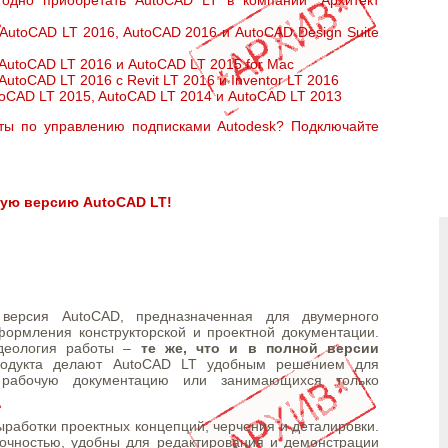
AutoCAD LT 2016, AutoCAD 2016 и AutoCAD Design Suite
AutoCAD LT 2016 и AutoCAD LT 2015 for Mac
utoCAD LT 2016 с Revit LT 2016 и Inventor LT 2016
oCAD LT 2015, AutoCAD LT 2014 и AutoCAD LT 2013
ты по управлению подписками Autodesk? Подключайте
ную версию AutoCAD LT!
ерсия AutoCAD, предназначенная для двумерного
формления конструкторской и проектной документации.
идеология работы –
те же, что и в полной версии
родукта делают AutoCAD LT удобным решением для
 рабочую документацию или занимающихся только
работки проектных концепций, черчения и деталировки.
очностью, удобны для редактирования и демонстрации