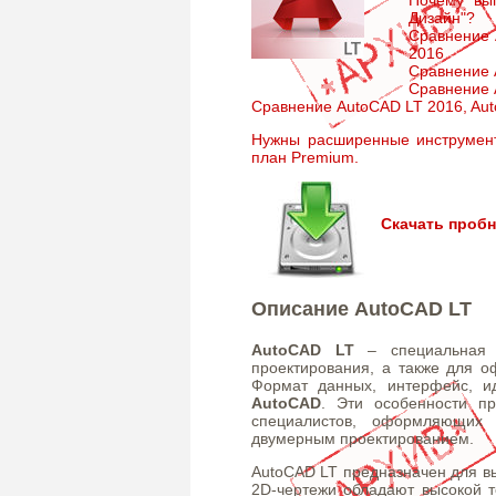
Дизайн"?
Сравнение 
2016
Сравнение 
Сравнение A
Сравнение AutoCAD LT 2016, Aut
Нужны расширенные инструмен
план Premium.
Скачать проб
Описание AutoCAD LT
AutoCAD LT
– специальная в
проектирования, а также для о
Формат данных, интерфейс, 
AutoCAD
. Эти особенности п
специалистов, оформляющих
двумерным проектированием.
AutoCAD LT предназначен для вы
2D-чертежи обладают высокой т