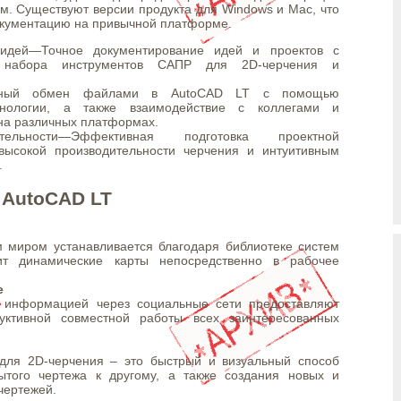
м. Существуют версии продукта для Windows и Mac, что
документацию на привычной платформе.
идей—Точное документирование идей и проектов с
 набора инструментов САПР для 2D-черчения и
асный обмен файлами в AutoCAD LT с помощью
нологии, а также взаимодействие с коллегами и
на различных платформах.
тельности—Эффективная подготовка проектной
высокой производительности черчения и интуитивным
.
 AutoCAD LT
м миром устанавливается благодаря библиотеке систем
дит динамические карты непосредственно в рабочее
е
 информацией через социальные сети предоставляют
уктивной совместной работы всех заинтересованных
для 2D-черчения – это быстрый и визуальный способ
ытого чертежа к другому, а также создания новых и
чертежей.