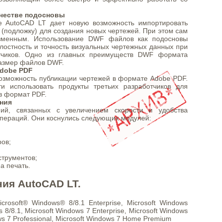
честве подосновы
е AutoCAD LT дает новую возможность импортировать
(подложку) для создания новых чертежей. При этом сам
зменным. Использование DWF файлов как подосновы
лостность и точность визуальных чертежных данных при
тчиков. Одно из главных преимуществ DWF формата
азмер файлов DWF.
Adobe PDF
озможность публикации чертежей в формате Adobe PDF.
и использовать продукты третьих разработчиков для
в формат PDF.
ния
ий, связанных с увеличением скорости и удобства
пераций. Они коснулись следующих модулей:
ов;
струментов;
а печать.
ия AutoCAD LT.
rosoft® Windows® 8/8.1 Enterprise, Microsoft Windows
s 8/8.1, Microsoft Windows 7 Enterprise, Microsoft Windows
ows 7 Professional, Microsoft Windows 7 Home Premium