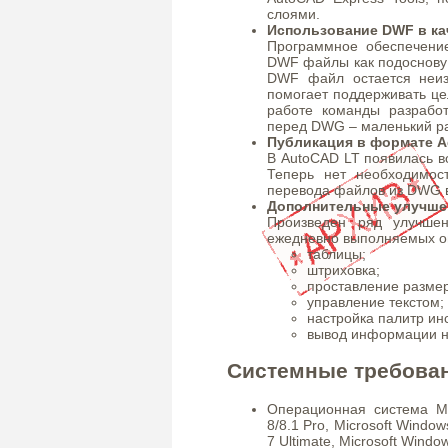
слоями.
Использование DWF в ка
Программное обеспечени
DWF файлы как подоснову 
DWF файл остается неи
помогает поддерживать це
работе команды разрабо
перед DWG – маленький р
Публикация в формате 
В AutoCAD LT появилась в
Теперь нет необходимост
перевода файлов из DWG 
Дополнительные улучше
Произведен ряд улучшен
ежедневно выполняемых о
таблицы;
штриховка;
проставление размер
управление текстом;
настройка палитр ин
вывод информации н
Системные требован
Операционная система Mic
8/8.1 Pro, Microsoft Window
7 Ultimate, Microsoft Wind