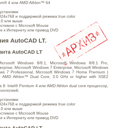
ium® 4 или AMD Athlon™ 64
 установки
24x768 и поддержкой режима true color
 9.0 или выше
естимое с Microsoft Mouse
ие к Интернету или привод DVD
ия AutoCAD LT.
анта AutoCAD LT
crosoft Windows 8/8.1, Microsoft Windows 8/8.1 Pro,
erprise, Microsoft Windows 7 Enterprise, Microsoft Windows
dows 7 Professional, Microsoft Windows 7 Home Premium )
or AMD Athlon™ Dual Core, 3.0 GHz or higher with SSE2
8: Intel® Pentium 4 или AMD Athlon dual core процессор,
хнологией;
 установки
24x768 и поддержкой режима true color
 9.0 или выше
естимое с Microsoft Mouse
ие к Интернету или привод DVD
анта AutoCAD LT