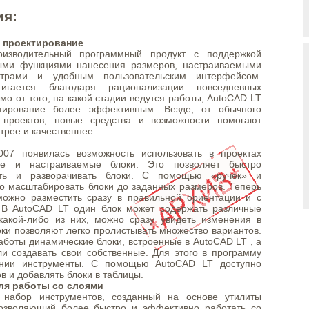
ия:
 проектирование
изводительный программный продукт с поддержкой
ми функциями нанесения размеров, настраиваемыми
итрами и удобным пользовательским интерфейсом.
стигается благодаря рационализации повседневных
мо от того, на какой стадии ведутся работы, AutoCAD LT
тирование более эффективным. Везде, от обычного
 проектов, новые средства и возможности помогают
трее и качественнее.
07 появилась возможность использовать в проектах
ые и настраиваемые блоки. Это позволяет быстро
вать и разворачивать блоки. С помощью «ручек» и
о масштабировать блоки до заданных размеров. Теперь
можно разместить сразу в правильной ориентации и с
 В AutoCAD LT один блок может содержать различные
какой-либо из них, можно сразу увидеть изменения в
оки позволяют легко пролистывать множество вариантов.
аботы динамические блоки, встроенные в AutoCAD LT , а
ли создавать свои собственные. Для этого в программу
ении инструменты. С помощью AutoCAD LT доступно
в и добавлять блоки в таблицы.
ля работы со слоями
набор инструментов, созданный на основе утилиты
позволяющий более быстро и эффективно работать со