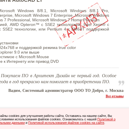
crosoft Windows 8/8.1, Microsoft Windows 8/8.1 Pro,
erprise, Microsoft Windows 7 Enterprise, Microsoft Windows
ows 7 Professional, Microsoft Windows 7 Home Premium
гией, AMD Opteron™ с SSE2 технологией, Intel Xeon® с
с SSE2 технологии, или Pentium 4 с EM64T поддержкой
 установки
24x768 и поддержкой режима true color
Explorer 9.0 или выше
естимое с Microsoft Mouse
ие к Интернету или привод DVD
о. Покупаем ПО в Архитект Дизайн не первый год. Особое
года в год прекрасно нам помогает в приобретении ПО.
Вадим, Системный администратор ООО ТО Добро, г. Москва
Все отзывы
Все права защищены.
йлы cookies для улучшения работы сайта. Оставаясь на нашем сайте, Вы
очными. С условиями возврата приобретенного ПО Вы можете ознакомиться
.
словиями использования файлов cookies. Ознакомьтесь с нашей
Политикой о
здесь
, тел. 8-800-505-05-40, (495)
845-20-40
, (812)
615-81-20
.
альными данными
n.ru
и
Политикой использования файлов cookies на сайте
.