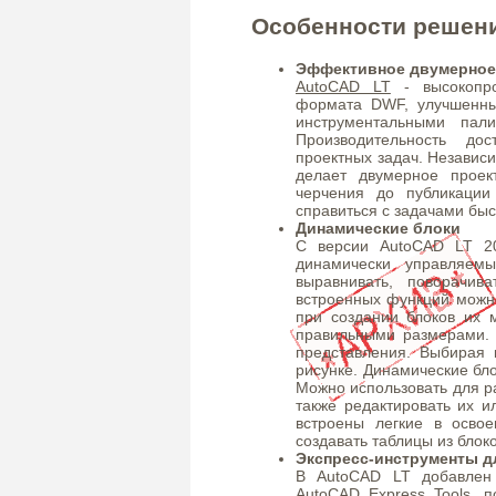
Особенности решен
Эффективное двумерное
AutoCAD LT
- высокопро
формата DWF, улучшенны
инструментальными пал
Производительность до
проектных задач. Независи
делает двумерное проек
черчения до публикации
справиться с задачами быс
Динамические блоки
С версии AutoCAD LT 20
динамически управляем
выравнивать, поворачи
встроенных функций можн
при создании блоков их 
правильными размерами.
представления. Выбирая 
рисунке. Динамические бл
Можно использовать для р
также редактировать их и
встроены легкие в осво
создавать таблицы из блоко
Экспресс-инструменты д
В AutoCAD LT добавлен 
AutoCAD Express Tools, 