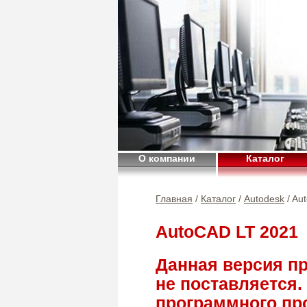
О компании
Каталог
Главная
/
Каталог
/
Autodesk
/ Au
AutoCAD LT 2021
Данная версия п
не поставляется.
программного про