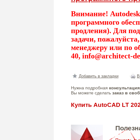
Внимание! Autodesk
программного обесп
продления). Для по
задачи, пожалуйста
менеджеру или по о
40,
info@architect-de
Добавить в закладки
В
Нужна подробная
консультация
Вы можете сделать
заказ в сво
Купить AutoCAD LT 20
Полезн
Почему выг