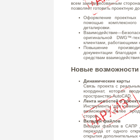
всем заинтересованным сторона
позволяет готовить проектную 
Оформление проектных 
помощью комплексного
деталировки.
Взаимодействие—Безоп
оригинальной DWG™-тех
клиентами, работающими 
Повышение производи
документации благодаря 
средствам взаимодействия
Новые возможности
Динамические карты
Связь проекта с реальны
координат, которая вво
пространство AutoCAD.
Лента новостей о проект
Инструменты для обмена
возможности более прод
сторон.
Вкладки файлов
Вкладки файлов в САПР 
перехода от одного откр
открытия дополнительных 