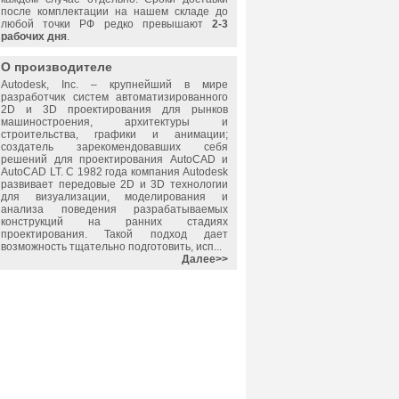
после комплектации на нашем складе до
любой точки РФ редко превышают
2-3
рабочих дня
.
О производителе
Autodesk, Inc.
– крупнейший в мире
разработчик систем автоматизированного
2D и 3D проектирования для рынков
машиностроения, архитектуры и
строительства, графики и анимации;
создатель зарекомендовавших себя
решений для проектирования AutoCAD и
AutoCAD LT. С 1982 года компания Autodesk
развивает передовые 2D и 3D технологии
для визуализации, моделирования и
анализа поведения разрабатываемых
конструкций на ранних стадиях
проектирования. Такой подход дает
возможность тщательно подготовить, исп...
Далее>>