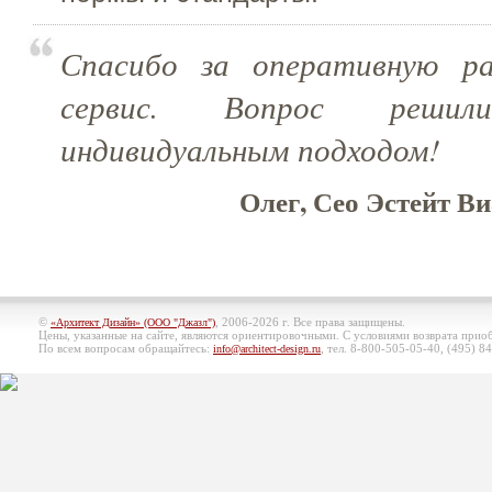
Спасибо за оперативную р
сервис. Вопрос реш
индивидуальным подходом!
Олег, Сео Эстейт Ви
©
, 2006-2026 г. Все права защищены.
«Архитект Дизайн» (ООО "Джазл")
Цены, указанные на сайте, являются ориентировочными. С условиями возврата при
По всем вопросам обращайтесь:
, тел. 8-800-505-05-40, (495)
84
info@architect-design.ru