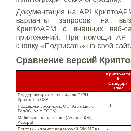
Документация на API КриптоАР
варианты запросов на выз
КриптоАРМ с внешних веб-са
приложений. При помощи API
кнопку «Подписать» на свой сайт
Сравнение версий Крипт
КриптоАРМ
5
Стандарт
Плюс
Поддержка криптопровайдера СКЗИ
+
КриптоПро CSP
Поддержка российских ОС (Astra Linux,
1
-
РедОС, Альт, РОСА)
Мобильное приложение (Android, iOS,
-
Аврора)
Почтовый клиент с поддержкой S/MIME на
-