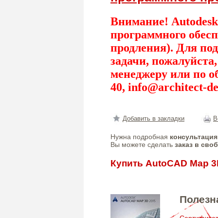
Внимание! Autodesk
программного обесп
продления). Для по
задачи, пожалуйста
менеджеру или по о
40,
info@architect-de
Добавить в закладки
В
Нужна подробная
консультация
Вы можете сделать
заказ в сво
Купить AutoCAD Map 3
Полезн
Сертифик