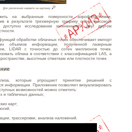
Для увеличения нажмите на картинку
жить на выбранные поверхности аэрофотоснимки,
ив в результате трехмерную графику очень высокого
, доступно исследование затененности друг другом
тности.
ункций обработки облачных точек обеспечивает импорт
их объемов информации, полученной лазерным
ем, LIDAR с точностью до сотен миллионов точек.
изовать облака в соответствии с классификацией LAS, а
ространстве, высотным отметкам или плотности точек.
ание
ализа, которые упрощают принятие решений с
я информации. Приложение позволяет визуализировать
оступных возможностей можно отметить:
х и табличных данных;
ких карт;
огий;
ции, трассировки, анализа наложений.