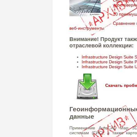
удостоверя
10 преимущ
Сравнение 
веб-инструменты
Внимание! Продукт такж
отраслевой коллекции:
Infrastructure Design Suite
Infrastructure Design Suite
Infrastructure Design Suite 
Скачать проб
Геоинформационные
данные
Применение AutoCAD Map 3D 
системам (ГИС), а также карт