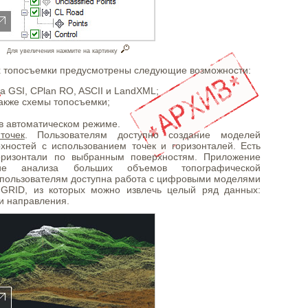
Для увеличения нажмите на картинку
х топосъемки предусмотрены следующие возможности:
a GSI, CPlan RO, ASCII и LandXML;
акже схемы топосъемки;
в автоматическом режиме.
точек
. Пользователям доступно создание моделей
хностей с использованием точек и горизонталей. Есть
горизонтали по выбранным поверхностям. Приложение
ние анализа больших объемов топографической
 пользователям доступна работа с цифровыми моделями
GRID, из которых можно извлечь целый ряд данных:
и направления.