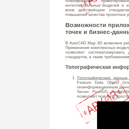
планирование, проектиро
интеллектуальных моделей и ин
всем действующим стандарта
повышение качества проектных р
Возможности прилож
точек и бизнес-данн
В AutoCAD Map 3D возможна раб
Применение комплексных моделей
позволяет систематизировать
стандартов, а также требованиям
Топографическая инфо
Топографические данные 
Feature Data Object (о
геоинформационным данным 
Server, PostGIS, Postgr
позволяют получить прост