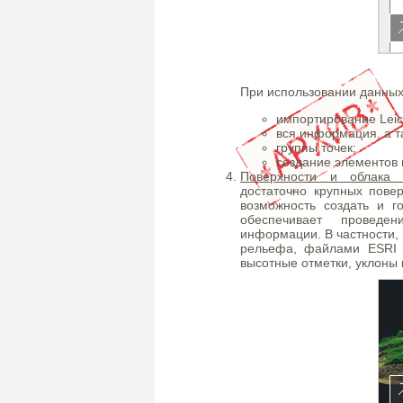
При использовании данны
импортирование Leic
вся информация, а т
группы точек;
создание элементов 
Поверхности и облака 
достаточно крупных повер
возможность создать и 
обеспечивает проведе
информации. В частности,
рельефа, файлами ESRI 
высотные отметки, уклоны 