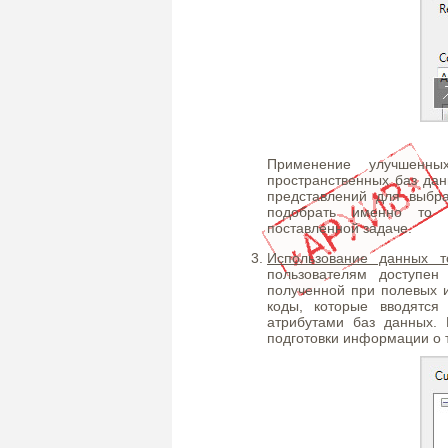
Применение улучшенны
пространственных баз дан
представлений для выбра
подобрать именно то п
поставленной задаче.
Использование данных т
пользователям доступе
полученной при полевых 
коды, которые вводятся
атрибутами баз данных. 
подготовки информации о 