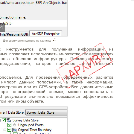
Для увеличения нажмите на картинку
х инструментов для получения информации из
ных позволяет использовать множество геометрических
нных объектов инфраструктуры. Пользователи смогут
редставление, которое наиболее точно отвечает
опосъемки
. Для проведения определенных расчетов
н импорт данных топосъемки, а также информации,
измерениях или из GPS-устройств. Все дополнительные
 при топографической съемке, можно сопоставить с
В результате значительно повышается эффективность
том или ином объекте.