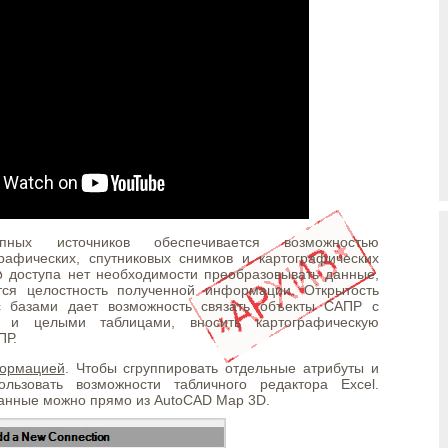
пных источников обеспечивается возможностью
рафических, спутниковых снимков и картографических
о доступа нет необходимости преобразовывать данные,
тся целостность полученной информации. Открытость
с базами дает возможность связать объекты САПР с
 и целыми таблицами, вносить картографическую
ПР.
формацией
. Чтобы сгруппировать отдельные атрибуты и
льзовать возможности табличного редактора Excel.
анные можно прямо из AutoCAD Map 3D.