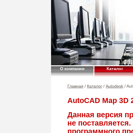
О компании
Каталог
Главная
/
Каталог
/
Autodesk
/ Au
AutoCAD Map 3D 
Данная версия п
не поставляется.
программного пр