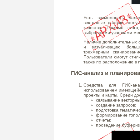
Есть возможность нало
векторные данные, получ
качества. Помимо этого
выбранными участками мес
Наличие дополнительных ф
и визуализацию больш
трехмерным сканировани
Пользователи смогут стил
также по расположению в п
ГИС-анализ и планиров
Средства для ГИС-ан
использованием имеющейс
проекты и карты. Среди д
связывание векторны
создание запросов;
подготовка тематичес
формирование топол
отчеты;
проведение буфериза