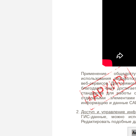
Применение общедосту
использования аэрофотог
веб-сервисов. Для прямог
благодаря чему достигае
стандартов для работы 
отдельными элементами
информацию и данные СА
Доступ и управление ин
ГИС-данные, можно испо
Редактировать подобные д