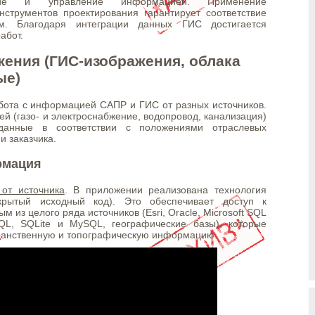
вание и управление информацией. Применение
струментов проектирования гарантирует соответствие
м. Благодаря интеграции данных ГИС достигается
абот.
ения (ГИС-изображения, облака
ые)
ота с информацией САПР и ГИС от разных источников.
 (газо- и электроснабжение, водопровод, канализация)
 данные в соответствии с положениями отраслевых
и заказчика.
рмация
от источника
. В приложении реализована технология
ткрытый исходный код). Это обеспечивает доступ к
из целого ряда источников (Esri, Oracle, Microsoft SQL
eSQL, SQLite и MySQL, географические базы), которые
ранственную и топографическую информацию.