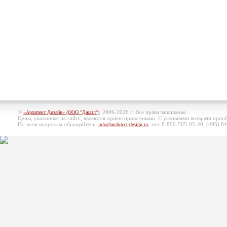
©
, 2006-2026 г. Все права защищены.
«Архитект Дизайн» (ООО "Джазл")
Цены, указанные на сайте, являются ориентировочными. С условиями возврата при
По всем вопросам обращайтесь:
, тел. 8-800-505-05-40, (495)
84
info@architect-design.ru