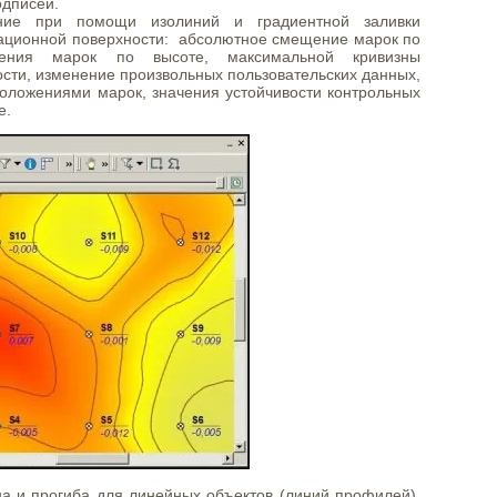
одписей.
ние при помощи изолиний и градиентной заливки
ционной поверхности: абсолютное смещение марок по
щения марок по высоте, максимальной кривизны
ти, изменение произвольных пользовательских данных,
оложениями марок, значения устойчивости контрольных
е.
а и прогиба для линейных объектов (линий профилей),