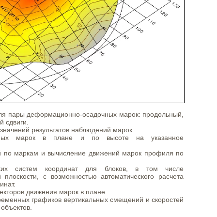
ля пары деформационно-осадочных марок: продольный,
й сдвиги.
начений результатов наблюдений марок.
ных марок в плане и по высоте на указанное
 по маркам и вычисление движений марок профиля по
ских систем координат для блоков, в том числе
 плоскости, с возможностью автоматического расчета
инат.
екторов движения марок в плане.
ременных графиков вертикальных смещений и скоростей
 объектов.