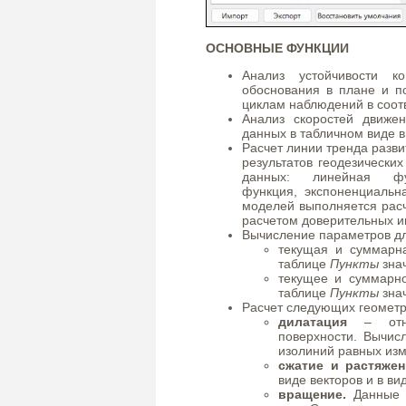
ОСНОВНЫЕ ФУНКЦИИ
Анализ устойчивости ко
обоснования в плане и 
циклам наблюдений в соот
Анализ скоростей движе
данных в табличном виде в
Расчет линии тренда разв
результатов геодезически
данных: линейная фун
функция, экспоненциальн
моделей выполняется расч
расчетом доверительных и
Вычисление параметров д
текущая и суммарн
таблице
Пункты
зна
текущее и суммарн
таблице
Пункты
зна
Расчет следующих геометр
дилатация
– отно
поверхности. Вычис
изолиний равных из
сжатие и растяжен
виде векторов и в ви
вращение.
Данные п