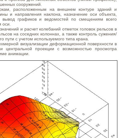
ашенных сооружений.
ркам, расположенным на внешнем контуре зданий и
чины и направления наклона, назначение оси объекта,
а, вывод графиков и ведомостей по смещениям всего
 оси.
значений и расчет колебаний отметок головок рельсов в
льсов на соседних колоннах, а также контроль сужения/
о пути с учетом используемого типа крана.
ехмерной визуализации деформационной поверхности в
ли центральной проекции с возможностью просмотра
име анимации.