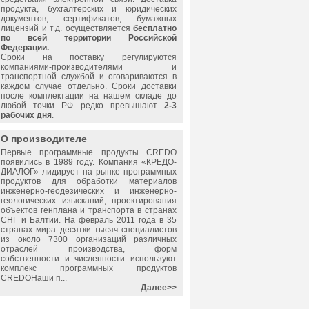
продукта, бухгалтерских и юридических
документов, сертификатов, бумажных
лицензий и т.д. осуществляется
бесплатно
по всей территории Российской
Федерации.
Сроки на поставку регулируются
компаниями-производителями и
транспортной службой и оговариваются в
каждом случае отдельно. Сроки доставки
после комплектации на нашем складе до
любой точки РФ редко превышают
2-3
рабочих дня
.
О производителе
Первые программные продукты CREDO
появились в 1989 году. Компания «КРЕДО-
ДИАЛОГ» лидирует на рынке программных
продуктов для обработки материалов
инженерно-геодезических и инженерно-
геологических изысканий, проектирования
объектов генплана и транспорта в странах
СНГ и Балтии. На февраль 2011 года в 35
странах мира десятки тысяч специалистов
из около 7300 организаций различных
отраслей производства, форм
собственности и численности используют
комплекс программных продуктов
CREDOНаши п...
Далее>>