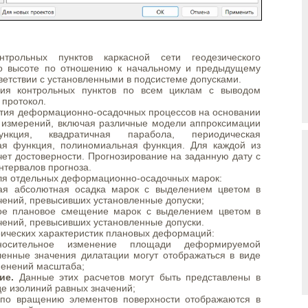
нтрольных пунктов каркасной сети геодезического
по высоте по отношению к начальному и предыдущему
ветствии с установленными в подсистеме допусками.
ния контрольных пунктов по всем циклам с выводом
 протокол.
ития деформационно-осадочных процессов на основании
х измерений, включая различные модели аппроксимации
кция, квадратичная парабола, периодическая
ая функция, полиномиальная функция. Для каждой из
ет достоверности. Прогнозирование на заданную дату с
нтервалов прогноза.
ля отдельных деформационно-осадочных марок:
ая абсолютная осадка марок с выделением цветом в
чений, превысивших установленные допуски;
ое плановое смещение марок с выделением цветом в
чений, превысивших установленные допуски.
ических характеристик плановых деформаций:
сительное изменение площади деформируемой
ленные значения дилатации могут отображаться в виде
менений масштаба;
ие.
Данные этих расчетов могут быть представлены в
де изолиний равных значений;
о вращению элементов поверхности отображаются в