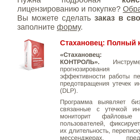
лицензированию и покупке?
Обр
Вы можете сделать
заказ в св
заполните
форму
.
Стахановец: Полный 
«Стахановец: 
КОНТРОЛЬ».
Инструм
прогнозирования 
эффективности работы пе
предотвращения утечек и
(DLP).
Программа выявляет бизн
связанные с утечкой ин
мониторит файловые 
пользователей, фиксируе
их длительность, переписк
мессенджерах, предо