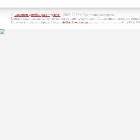
©
, 2006-2026 г. Все права защищены.
«Архитект Дизайн» (ООО "Джазл")
Цены, указанные на сайте, являются ориентировочными. С условиями возврата при
По всем вопросам обращайтесь:
, тел. 8-800-505-05-40, (495)
84
info@architect-design.ru