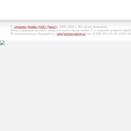
©
, 2006-2026 г. Все права защищены.
«Архитект Дизайн» (ООО "Джазл")
Цены, указанные на сайте, являются ориентировочными. С условиями возврата при
По всем вопросам обращайтесь:
, тел. 8-800-505-05-40, (495)
84
info@architect-design.ru