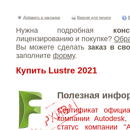
Добавить в закладки
Версия для печати
В
Нужна подробная
конс
лицензированию и покупке?
Обр
Вы можете сделать
заказ в св
заполните
форму
.
Купить Lustre 2021
Полезная инфо
Сертификат официа
компании Autodesk,
статус компании "А