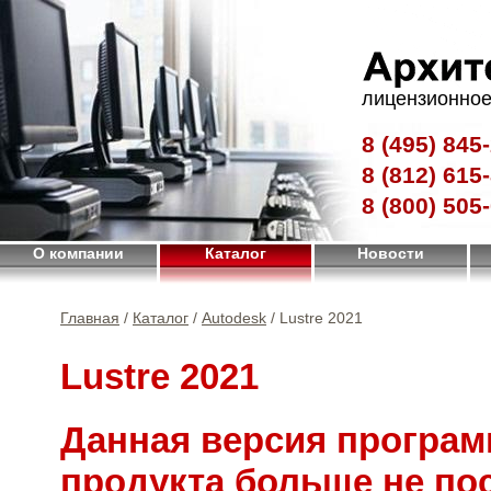
лицензионное
8 (495)
845-
8 (812)
615-
8 (800)
505-
О компании
Каталог
Новости
Главная
/
Каталог
/
Autodesk
/ Lustre 2021
Lustre 2021
Данная версия програм
продукта больше не по