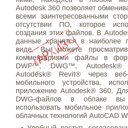
Autodesk 360 позволяет обменив
всеми заинтересованными сто
отсутствии ПО, которое исп
создания этих файлов. В Autode
данные хранятся в наиболее 
виде. Вы можете просматрив
комментариями файлы в фо
DWF™, DWG™, Autodesk® 
Autodesk® Revit® через веб
мобильного устройства, испо
приложение Autodesk® 360. Дл
DWG-файлов в облаке вы
использовать мобильное прило
облачных технологий AutoCAD W
Удобный доступ, согласова