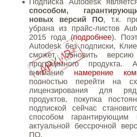
Подписка Autodesk являет
способом, гарантирую
новых версий ПО
, т.к. п
убрана из прайс-листов Au
2015 года (
подробнее
). Поэ
Autodesk без подписки, Кли
сможет обновить версию 
программного продукта.
внимание
намерение ком
полностью перейти на сх
лицензирования для ряд
продуктов, покупка постоя
подпиской сейчас становит
способом гарантирующим 
актуальной бессрочной вер
ПО.