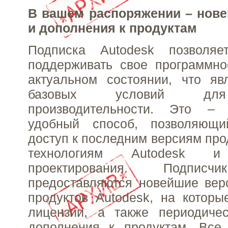
В вашем распоряжении – нов
и дополнения к продуктам
Подписка Autodesk позволяе
поддерживать свое программно
актуальном состоянии, что яв
базовых условий дл
производительности. Это –
удобный способ, позволяющи
доступ к последним версиям про
технологиям Autodesk и
проектирования. Подписч
предоставляются новейшие вер
продуктов Autodesk, на котор
лицензии, а также периодиче
дополнения к продуктам. Все