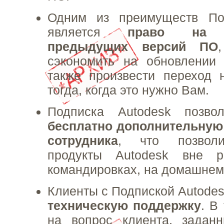
Одним из преимуществ По
является
право на и
предыдущих версий ПО
сэкономить на обновлении 
также произвести переход 
тогда, когда это нужно Вам.
Подписка Autodesk позв
бесплатно дополнительную
сотрудника
, что позволи
продукты Autodesk вне р
командировках, на домашнем П
Клиенты с Подпиской Autodes
техническую поддержку
. В
на вопрос клиента, задан