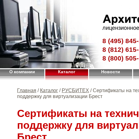
лицензионное
8 (495)
845-
8 (812)
615-
8 (800)
505-
О компании
Каталог
Новости
Главная
/
Каталог
/
РУСБИТЕХ
/ Сертификаты на те
поддержку для виртуализации Брест
Сертификаты на техни
поддержку для виртуал
Брест