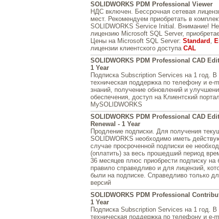
SOLIDWORKS PDM Professional Viewer
НДС включен. Бессрочная сетевая лицензи
мест. Рекомендуем приобретать в комплек
SOLIDWORKS Service Initial. Внимание! Н
лицензию Microsoft SQL Server, приобрета
Цены на Microsoft SQL Server:
Standard
,
E
лицензии клиентского доступа
CAL
SOLIDWORKS PDM Professional CAD Editor 
1 Year
Подписка Subscription Services на 1 год. 
техническая поддержка по телефону и e-ma
знаний, получение обновлений и улучшен
обеспечения, доступ на Клиентский портал
MySOLIDWORKS
SOLIDWORKS PDM Professional CAD Edit
Renewal - 1 Year
Продление подписки. Для получения теку
SOLIDWORKS необходимо иметь действую
случае просроченной подписки ее необхо
(оплатить) за весь прошедший период врем
36 месяцев плюс приобрести подписку на 
правило справедливо и для лицензий, кот
были на подписке. Справедливо только д
версий
SOLIDWORKS PDM Professional Contributor
1 Year
Подписка Subscription Services на 1 год. 
техническая поддержка по телефону и e-ma