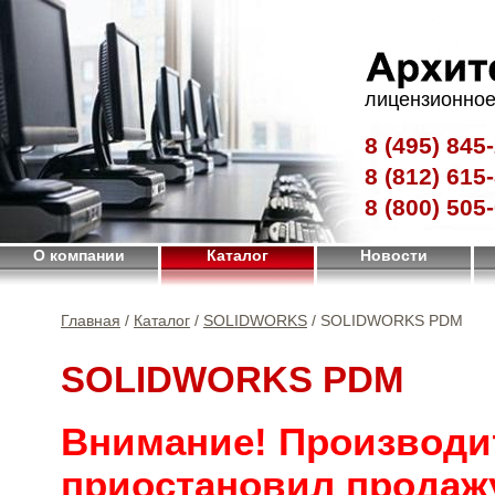
лицензионное
8 (495)
845-
8 (812)
615-
8 (800)
505-
О компании
Каталог
Новости
Главная
/
Каталог
/
SOLIDWORKS
/ SOLIDWORKS PDM
SOLIDWORKS PDM
Внимание! Производи
приостановил продаж