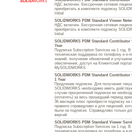
НДС включен. Бессрочная сетевая лиценз
приобретать в комплекте подписку SOLI
Initial
SOLIDWORKS PDM Standard Viewer Netw
НДС включен. Бессрочная сетевая лиценз
приобретать в комплекте подписку SOLI
Initial
SOLIDWORKS PDM Standard Contributor Ser
Year
Подписка Subscription Services на 1 год. 
техническая поддержка по телефону и e-ma
знаний, получение обновлений и улучшен
обеспечения, доступ на Клиентский портал
MySOLIDWORKS
SOLIDWORKS PDM Standard Contributor S
1 Year
Продление подписки. Для получения теку
SOLIDWORKS необходимо иметь действую
случае просроченной подписки ее необхо
(оплатить) за весь прошедший период врем
36 месяцев плюс приобрести подписку на 
правило справедливо и для лицензий, кот
были на подписке. Справедливо только д
версий
SOLIDWORKS PDM Standard Viewer Service 
Подписка Subscription Services на 1 год. 
техническая поддержка по телефону и e-ma