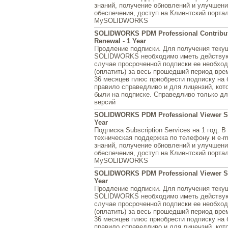
знаний, получение обновлений и улучшен
обеспечения, доступ на Клиентский портал
MySOLIDWORKS
SOLIDWORKS PDM Professional Contribut
Renewal - 1 Year
Продление подписки. Для получения теку
SOLIDWORKS необходимо иметь действую
случае просроченной подписки ее необхо
(оплатить) за весь прошедший период врем
36 месяцев плюс приобрести подписку на 
правило справедливо и для лицензий, кот
были на подписке. Справедливо только д
версий
SOLIDWORKS PDM Professional Viewer Serv
Year
Подписка Subscription Services на 1 год. 
техническая поддержка по телефону и e-ma
знаний, получение обновлений и улучшен
обеспечения, доступ на Клиентский портал
MySOLIDWORKS
SOLIDWORKS PDM Professional Viewer Se
Year
Продление подписки. Для получения теку
SOLIDWORKS необходимо иметь действую
случае просроченной подписки ее необхо
(оплатить) за весь прошедший период врем
36 месяцев плюс приобрести подписку на 
правило справедливо и для лицензий, кот