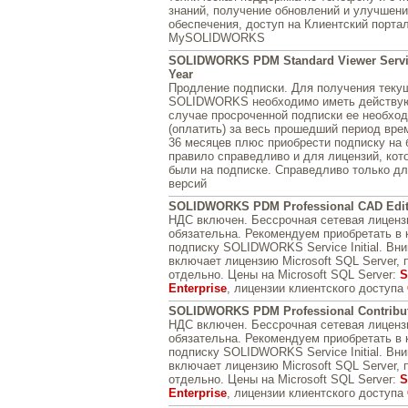
знаний, получение обновлений и улучшен
обеспечения, доступ на Клиентский портал
MySOLIDWORKS
SOLIDWORKS PDM Standard Viewer Servic
Year
Продление подписки. Для получения теку
SOLIDWORKS необходимо иметь действую
случае просроченной подписки ее необхо
(оплатить) за весь прошедший период врем
36 месяцев плюс приобрести подписку на 
правило справедливо и для лицензий, кот
были на подписке. Справедливо только д
версий
SOLIDWORKS PDM Professional CAD Edit
НДС включен. Бессрочная сетевая лиценз
обязательна. Рекомендуем приобретать в 
подписку SOLIDWORKS Service Initial. Вн
включает лицензию Microsoft SQL Server, 
отдельно. Цены на Microsoft SQL Server:
S
Enterprise
, лицензии клиентского доступа
SOLIDWORKS PDM Professional Contribu
НДС включен. Бессрочная сетевая лиценз
обязательна. Рекомендуем приобретать в 
подписку SOLIDWORKS Service Initial. Вн
включает лицензию Microsoft SQL Server, 
отдельно. Цены на Microsoft SQL Server:
S
Enterprise
, лицензии клиентского доступа