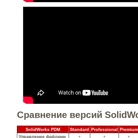
Сравнение версий SolidW
SolidWorks PDM
Standard
Professional
Premium
Управление файлами
+
+
+