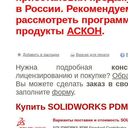
в России. Рекомендуе
рассмотреть програм
продукты
АСКОН
.
Добавить в закладки
Версия для печати
В
Нужна подробная
конс
лицензированию и покупке?
Обр
Вы можете сделать
заказ в св
заполните
форму
.
Купить SOLIDWORKS PDM
Варианты поставки и стоимость S
SOLIDWORKS PDM Standard Contributor