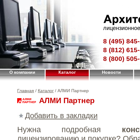
лицензионное
8 (495)
845-
8 (812)
615-
8 (800)
505-
О компании
Каталог
Новости
Главная
/
Каталог
/ АЛМИ Партнер
АЛМИ Партнер
Добавить в закладки
Нужна подробная
конс
лицензированию и покупке?
Обр