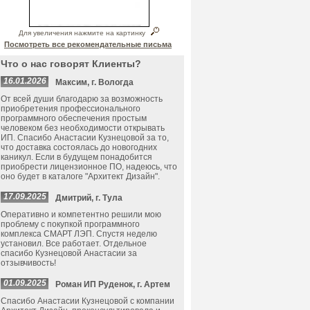
Для увеличения нажмите на картинку
Посмотреть все рекомендательные письма
Что о нас говорят Клиенты?
16.01.2026
Максим, г. Вологда
От всей души благодарю за возможность
приобретения профессионального
программного обеспечения простым
человеком без необходимости открывать
ИП. Спасибо Анастасии Кузнецовой за то,
что доставка состоялась до новогодних
каникул. Если в будущем понадобится
приобрести лицензионное ПО, надеюсь, что
оно будет в каталоге "Архитект Дизайн".
17.09.2025
Дмитрий, г. Тула
Оперативно и компетентно решили мою
проблему с покупкой программного
комплекса СМАРТ ЛЭП. Спустя неделю
установил. Все работает. Отдельное
спасибо Кузнецовой Анастасии за
отзывчивость!
01.09.2025
Роман ИП Руденок, г. Артем
Спасибо Анастасии Кузнецовой с компании