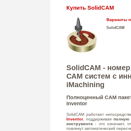
Купить SolidCAM
Варианты п
SolidCAM
SolidCAM - номе
САМ систем c ин
iMachining
Полноценный CAM пакет
Inventor
SolidCAM работает непосредст
Inventor
, поддерживая
полную 
инструмента
- это означает, 
повлекут автоматический пересче