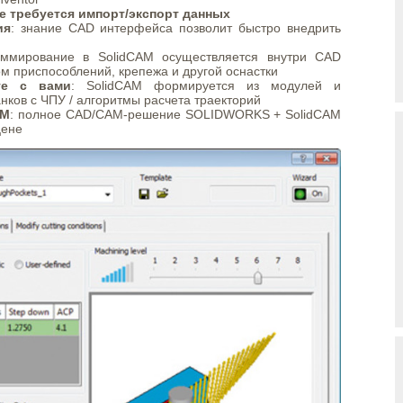
е требуется импорт/экспорт данных
ия
: знание CAD интерфейса позволит быстро внедрить
аммирование в SolidCAM осуществляется внутри CAD
ом приспособлений, крепежа и другой оснастки
те с вами
: SolidCAM формируется из модулей и
нков с ЧПУ / алгоритмы расчета траекторий
AM
: полное CAD/CAM-решение SOLIDWORKS + SolidCAM
цене