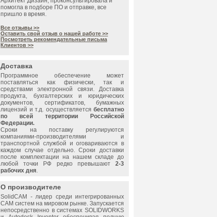
Архитект Дизайн, проконсультировала и
помогла в подборе ПО и отправке, все
пришло в время.
Все отзывы >>
Оставить свой отзыв о нашей работе >>
Посмотреть рекомендательные письма
Клиентов >>
Доставка
Программное обеспечение может
поставляться как физически, так и
средствами электронной связи. Доставка
продукта, бухгалтерских и юридических
документов, сертификатов, бумажных
лицензий и т.д. осуществляется
бесплатно
по всей территории Российской
Федерации.
Сроки на поставку регулируются
компаниями-производителями и
транспортной службой и оговариваются в
каждом случае отдельно. Сроки доставки
после комплектации на нашем складе до
любой точки РФ редко превышают
2-3
рабочих дня
.
О производителе
SolidCAM
- лидер среди интегрированных
САМ систем на мировом рынке. Запускается
непосредственно в системах SOLIDWORKS