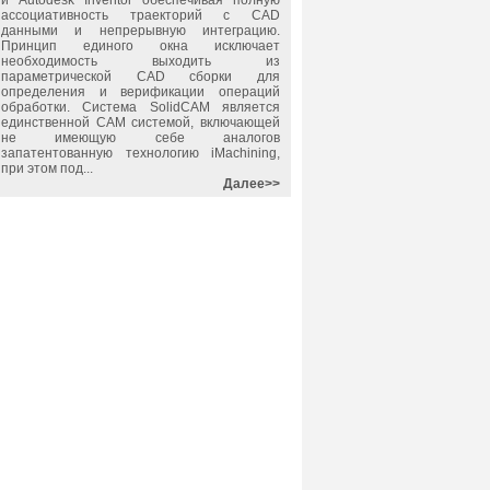
и Autodesk Inventor обеспечивая полную
ассоциативность траекторий с САD
данными и непрерывную интеграцию.
Принцип единого окна исключает
необходимость выходить из
параметрической CAD сборки для
определения и верификации операций
обработки. Система
SolidCAM
является
единственной САМ системой, включающей
не имеющую себе аналогов
запатентованную технологию iMachining,
при этом под...
Далее>>