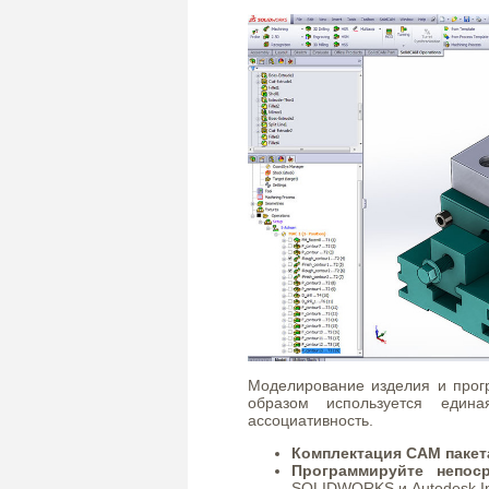
Моделирование изделия и прог
образом используется един
ассоциативность.
Комплектация CAM пакет
Программируйте непос
SOLIDWORKS и Autodesk In